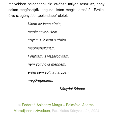
mélyebben belegondolunk: valóban milyen rossz az, hogy
sokan megfosztják magukat Isten megismerésétől. Ezáltal
élve szegényebb, „bolondabb” életet.
Ültem az Isten sírján,
megkönnyebültem:
enyém a lelkem s irhám,
megmenekültem.
Fölálltam, s viszarogytam,
nem volt hová mennem,
erőm sem volt, a harcban
megöregedtem.
Kányádi Sándor
©
Fodorné Ablonczy Margit – Bölcsföldi András:
Maradjanak szívedben
, Parakletos Könyvesház, 2024