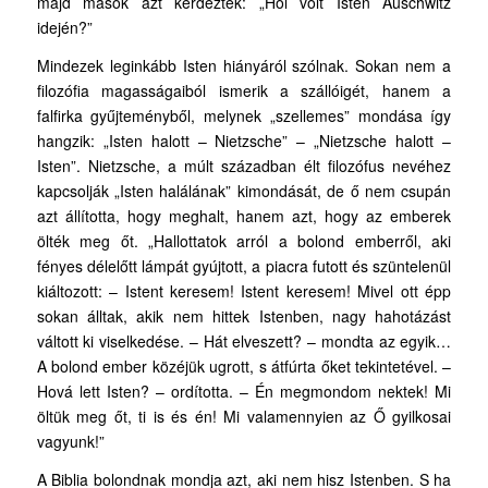
majd mások azt kérdezték: „Hol volt Isten Auschwitz
idején?”
Mindezek leginkább Isten hiányáról szólnak. Sokan nem a
filozófia magasságaiból ismerik a szállóigét, hanem a
falfirka gyűjteményből, melynek „szellemes” mondása így
hangzik: „Isten halott – Nietzsche” – „Nietzsche halott –
Isten”. Nietzsche, a múlt században élt filozófus nevéhez
kapcsolják „Isten halálának” kimondását, de ő nem csupán
azt állította, hogy meghalt, hanem azt, hogy az emberek
ölték meg őt. „Hallottatok arról a bolond emberről, aki
fényes délelőtt lámpát gyújtott, a piacra futott és szüntelenül
kiáltozott: – Istent keresem! Istent keresem! Mivel ott épp
sokan álltak, akik nem hittek Istenben, nagy hahotázást
váltott ki viselkedése. – Hát elveszett? – mondta az egyik…
A bolond ember közéjük ugrott, s átfúrta őket tekintetével. –
Hová lett Isten? – ordította. – Én megmondom nektek! Mi
öltük meg őt, ti is és én! Mi valamennyien az Ő gyilkosai
vagyunk!”
A Biblia bolondnak mondja azt, aki nem hisz Istenben. S ha