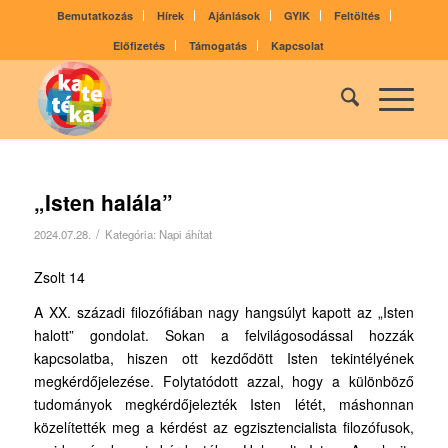
Bemutatkozás
Hírek
Ajánlások
GYIK
Feltöltés
Előfizetés
Támogatás
Kapcsolat
„Isten halála”
/
2024.07.28.
Kategória:
Napi áhítat
Zsolt 14
A XX. századi filozófiában nagy hangsúlyt kapott az „Isten
halott” gondolat. Sokan a felvilágosodással hozzák
kapcsolatba, hiszen ott kezdődött Isten tekintélyének
megkérdőjelezése. Folytatódott azzal, hogy a különböző
tudományok megkérdőjelezték Isten létét, máshonnan
közelítették meg a kérdést az egzisztencialista filozófusok,