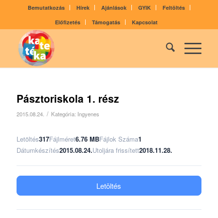
Bemutatkozás
Hírek
Ajánlások
GYIK
Feltöltés
Előfizetés
Támogatás
Kapcsolat
Pásztoriskola 1. rész
/
2015.08.24.
Kategória:
Ingyenes
Letöltés
317
Fájlméret
6.76 MB
Fájlok Száma
1
Dátumkészítés
2015.08.24.
Utoljára frissített
2018.11.28.
Letöltés