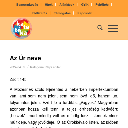
Bemutatkozás
Hírek
Ajánlások
GYIK
Feltöltés
Előfizetés
Támogatás
Kapcsolat
Az Úr neve
/
2024.04.09.
Kategória:
Napi áhítat
Zsolt 145
A Mózesnek szóló kijelentés a héberben imperfektumban
van, ami sem nem jelen, sem nem jövő idő, hanem ún.
folyamatos jelen. Ezért jó a fordítás: „Vagyok.” Magyarban
azonban hozzá kell tenni a teljes érthetőség kedvéért:
„Leszek”, mert mindig volt és mindig lesz. Istennek nincs
múltideje, vagy jövőideje, Ő az Örökkévaló Isten, az időben