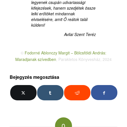
legyenek csupán udvariassági
kifejezések, hanem szedjétek össze
lelki erőtöket mindannak
elviselésére, amit Ő reátok talál
küldeni!
Avilai Szent Teréz
©
Fodorné Ablonczy Margit – Bölcsföldi András:
Maradjanak szívedben
, Parakletos Könyvesház, 2024
Bejegyzés megosztása
0