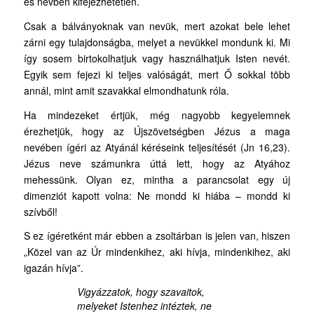
és névben kifejezhetetlen.
Csak a bálványoknak van nevük, mert azokat bele lehet
zárni egy tulajdonságba, melyet a nevükkel mondunk ki. Mi
így sosem birtokolhatjuk vagy használhatjuk Isten nevét.
Egyik sem fejezi ki teljes valóságát, mert Ő sokkal több
annál, mint amit szavakkal elmondhatunk róla.
Ha mindezeket értjük, még nagyobb kegyelemnek
érezhetjük, hogy az Újszövetségben Jézus a maga
nevében ígéri az Atyánál kéréseink teljesítését (Jn 16,23).
Jézus neve számunkra úttá lett, hogy az Atyához
mehessünk. Olyan ez, mintha a parancsolat egy új
dimenziót kapott volna: Ne mondd ki hiába – mondd ki
szívből!
S ez ígéretként már ebben a zsoltárban is jelen van, hiszen
„Közel van az Úr mindenkihez, aki hívja, mindenkihez, aki
igazán hívja”.
Vigyázzatok, hogy szavaitok,
melyeket Istenhez intéztek, ne