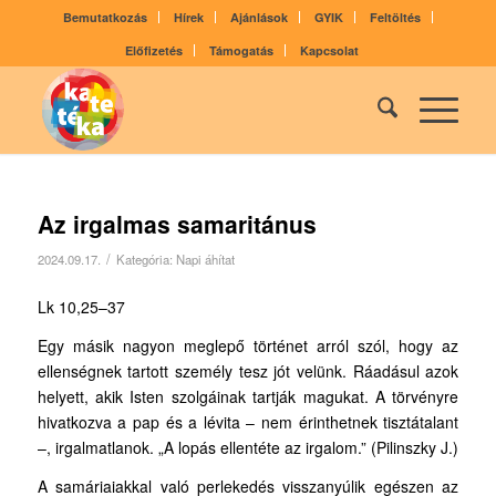
Bemutatkozás
Hírek
Ajánlások
GYIK
Feltöltés
Előfizetés
Támogatás
Kapcsolat
Az irgalmas samaritánus
/
2024.09.17.
Kategória:
Napi áhítat
Lk 10,25–37
Egy másik nagyon meglepő történet arról szól, hogy az
ellenségnek tartott személy tesz jót velünk. Ráadásul azok
helyett, akik Isten szolgáinak tartják magukat. A törvényre
hivatkozva a pap és a lévita – nem érinthetnek tisztátalant
–, irgalmatlanok. „A lopás ellentéte az irgalom.” (Pilinszky J.)
A samáriaiakkal való perlekedés visszanyúlik egészen az