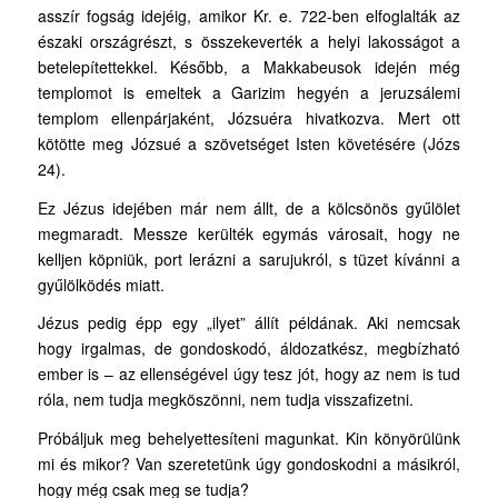
asszír fogság idejéig, amikor Kr. e. 722-ben elfoglalták az
északi országrészt, s összekeverték a helyi lakosságot a
betelepítettekkel. Később, a Makkabeusok idején még
templomot is emeltek a Garizim hegyén a jeruzsálemi
templom ellenpárjaként, Józsuéra hivatkozva. Mert ott
kötötte meg Józsué a szövetséget Isten követésére (Józs
24).
Ez Jézus idejében már nem állt, de a kölcsönös gyűlölet
megmaradt. Messze kerülték egymás városait, hogy ne
kelljen köpniük, port lerázni a sarujukról, s tüzet kívánni a
gyűlölködés miatt.
Jézus pedig épp egy „ilyet” állít példának. Aki nemcsak
hogy irgalmas, de gondoskodó, áldozatkész, megbízható
ember is – az ellenségével úgy tesz jót, hogy az nem is tud
róla, nem tudja megköszönni, nem tudja visszafizetni.
Próbáljuk meg behelyettesíteni magunkat. Kin könyörülünk
mi és mikor? Van szeretetünk úgy gondoskodni a másikról,
hogy még csak meg se tudja?