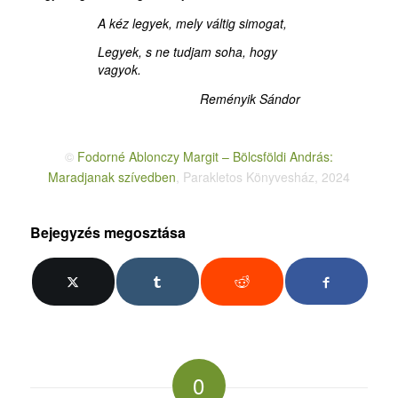
A kéz legyek, mely váltig simogat,
Legyek, s ne tudjam soha, hogy
vagyok.
Reményik Sándor
©
Fodorné Ablonczy Margit – Bölcsföldi András:
Maradjanak szívedben
, Parakletos Könyvesház, 2024
Bejegyzés megosztása
0