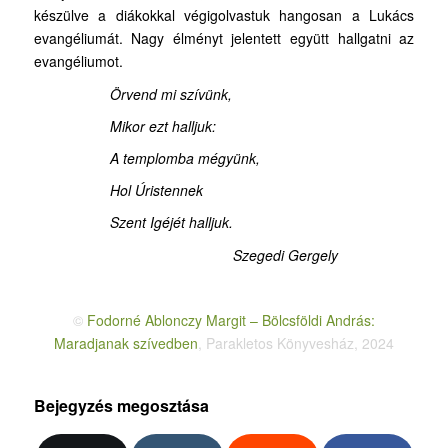
készülve a diákokkal végigolvastuk hangosan a Lukács
evangéliumát. Nagy élményt jelentett együtt hallgatni az
evangéliumot.
Örvend mi szívünk,
Mikor ezt halljuk:
A templomba mégyünk,
Hol Úristennek
Szent Igéjét halljuk.
Szegedi Gergely
©
Fodorné Ablonczy Margit – Bölcsföldi András:
Maradjanak szívedben
, Parakletos Könyvesház, 2024
Bejegyzés megosztása