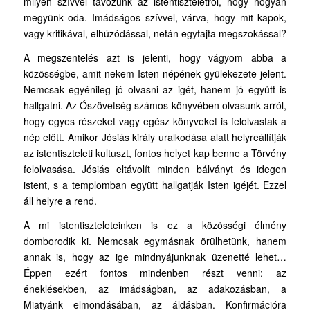
milyen szívvel távozunk az istentiszteletről, hogy hogyan
megyünk oda. Imádságos szívvel, várva, hogy mit kapok,
vagy kritikával, elhúzódással, netán egyfajta megszokással?
A megszentelés azt is jelenti, hogy vágyom abba a
közösségbe, amit nekem Isten népének gyülekezete jelent.
Nemcsak egyénileg jó olvasni az igét, hanem jó együtt is
hallgatni. Az Ószövetség számos könyvében olvasunk arról,
hogy egyes részeket vagy egész könyveket is felolvastak a
nép előtt. Amikor Jósiás király uralkodása alatt helyreállítják
az istentiszteleti kultuszt, fontos helyet kap benne a Törvény
felolvasása. Jósiás eltávolít minden bálványt és idegen
istent, s a templomban együtt hallgatják Isten igéjét. Ezzel
áll helyre a rend.
A mi istentiszteleteinken is ez a közösségi élmény
domborodik ki. Nemcsak egymásnak örülhetünk, hanem
annak is, hogy az ige mindnyájunknak üzenetté lehet…
Éppen ezért fontos mindenben részt venni: az
éneklésekben, az imádságban, az adakozásban, a
Miatyánk elmondásában, az áldásban. Konfirmációra