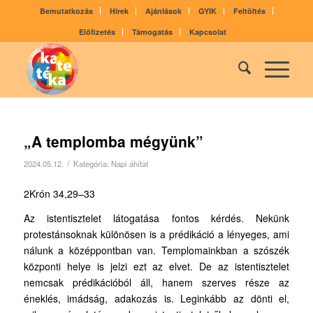
Bemutatkozás
Hírek
Ajánlások
GYIK
Feltöltés
Előfizetés
Támogatás
Kapcsolat
„A templomba mégyünk”
/
2024.05.12.
Kategória:
Napi áhítat
2Krón 34,29–33
Az istentisztelet látogatása fontos kérdés. Nekünk
protestánsoknak különösen is a prédikáció a lényeges, ami
nálunk a középpontban van. Templomainkban a szószék
központi helye is jelzi ezt az elvet. De az istentisztelet
nemcsak prédikációból áll, hanem szerves része az
éneklés, imádság, adakozás is. Leginkább az dönti el,