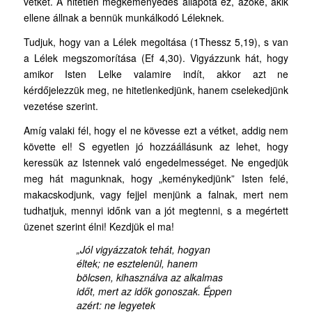
vétket. A hitetlen megkeményedés állapota ez, azoké, akik
ellene állnak a bennük munkálkodó Léleknek.
Tudjuk, hogy van a Lélek megoltása (1Thessz 5,19), s van
a Lélek megszomorítása (Ef 4,30). Vigyázzunk hát, hogy
amikor Isten Lelke valamire indít, akkor azt ne
kérdőjelezzük meg, ne hitetlenkedjünk, hanem cselekedjünk
vezetése szerint.
Amíg valaki fél, hogy el ne kövesse ezt a vétket, addig nem
követte el! S egyetlen jó hozzáállásunk az lehet, hogy
keressük az Istennek való engedelmességet. Ne engedjük
meg hát magunknak, hogy „keménykedjünk” Isten felé,
makacskodjunk, vagy fejjel menjünk a falnak, mert nem
tudhatjuk, mennyi időnk van a jót megtenni, s a megértett
üzenet szerint élni! Kezdjük el ma!
„Jól vigyázzatok tehát, hogyan
éltek; ne esztelenül, hanem
bölcsen, kihasználva az alkalmas
időt, mert az idők gonoszak. Éppen
azért: ne legyetek