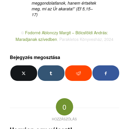
meggondolatlanok, hanem értsétek
meg, mi az Úr akarata!” (Ef 5,15–
17)
©
Fodorné Ablonczy Margit – Bölcsföldi András:
Maradjanak szívedben
, Parakletos Könyvesház, 2024
Bejegyzés megosztása
0
HOZZÁSZÓLÁS