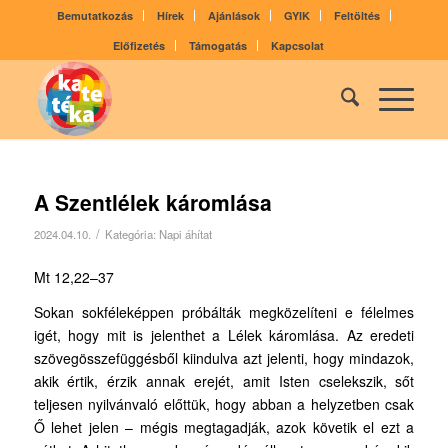
Bemutatkozás
Hírek
Ajánlások
GYIK
Feltöltés
Előfizetés
Támogatás
Kapcsolat
A Szentlélek káromlása
/
2024.04.10.
Kategória:
Napi áhítat
Mt 12,22–37
Sokan sokféleképpen próbálták megközelíteni e félelmes
igét, hogy mit is jelenthet a Lélek káromlása. Az eredeti
szövegösszefüggésből kiindulva azt jelenti, hogy mindazok,
akik értik, érzik annak erejét, amit Isten cselekszik, sőt
teljesen nyilvánvaló előttük, hogy abban a helyzetben csak
Ő lehet jelen – mégis megtagadják, azok követik el ezt a