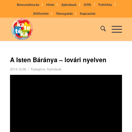
Bemutatkozás
Hírek
Ajánlások
GYIK
Feltöltés
Előfizetés
Támogatás
Kapcsolat
A Isten Báránya – lovári nyelven
/
2014.12.08.
Kategória:
Ajánlások