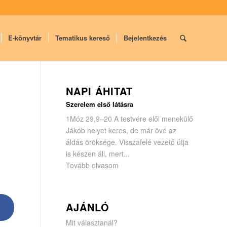
E-könyvtár
Tematikus kereső
Bejelentkezés
NAPI ÁHITAT
Szerelem első látásra
1Móz 29,9–20 A testvére elől menekülő
Jákób helyet keres, de már övé az
áldás öröksége. Visszafelé vezető útja
is készen áll, mert...
Tovább olvasom
AJÁNLÓ
Mit választanál?