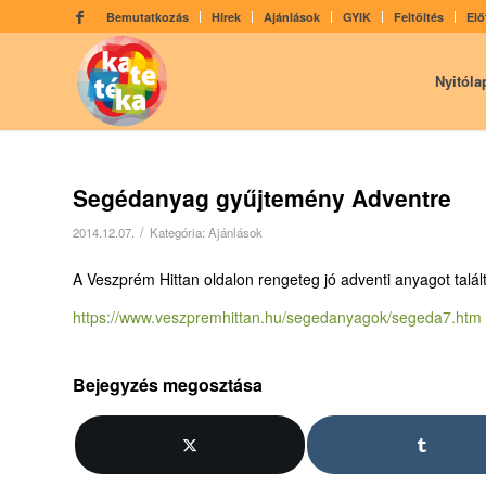
Bemutatkozás
Hírek
Ajánlások
GYIK
Feltöltés
Elő
Nyitóla
Segédanyag gyűjtemény Adventre
/
2014.12.07.
Kategória:
Ajánlások
A Veszprém Hittan oldalon rengeteg jó adventi anyagot talál
https://www.veszpremhittan.hu/segedanyagok/segeda7.htm
Bejegyzés megosztása