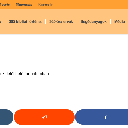
fizetés
Támogatás
Kapcsolat
p
365 bibliai történet
365-óratervek
Segédanyagok
Média
tok, letölthető formátumban.