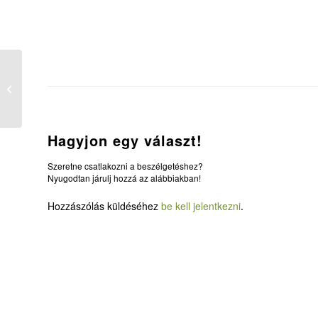
Olasz hitoktató oldalak
Hagyjon egy választ!
Szeretne csatlakozni a beszélgetéshez?
Nyugodtan járulj hozzá az alábbiakban!
Hozzászólás küldéséhez
be kell jelentkezni
.