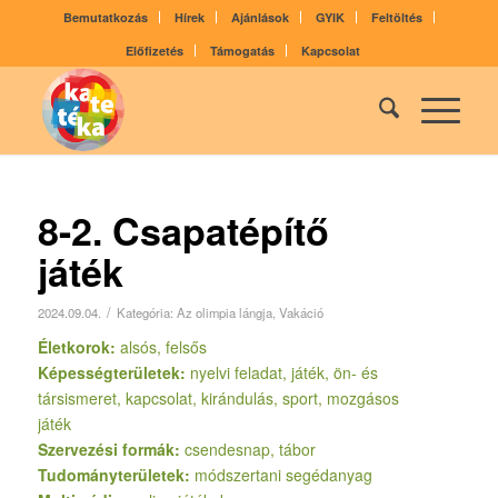
Bemutatkozás
Hírek
Ajánlások
GYIK
Feltöltés
Előfizetés
Támogatás
Kapcsolat
8-2. Csapatépítő
játék
/
2024.09.04.
Kategória:
Az olimpia lángja
,
Vakáció
Életkorok:
alsós, felsős
Képességterületek:
nyelvi feladat, játék, ön- és
társismeret, kapcsolat, kirándulás, sport, mozgásos
játék
Szervezési formák:
csendesnap, tábor
Tudományterületek:
módszertani segédanyag