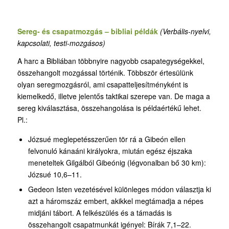
Sereg- és csapatmozgás – bibliai példák
(Verbális-nyelvi,
kapcsolati, testi-mozgásos)
A harc a Bibliában többnyire nagyobb csapategységekkel,
összehangolt mozgással történik. Többször értesülünk
olyan seregmozgásról, ami csapatteljesítményként is
kiemelkedő, illetve jelentős taktikai szerepe van. De maga a
sereg kiválasztása, összehangolása is példaértékű lehet.
Pl.:
Józsué meglepetésszerűen tör rá a Gibeón ellen
felvonuló kánaáni királyokra, miután egész éjszaka
meneteltek Gilgálból Gibeónig (légvonalban bő 30 km):
Józsué 10,6–11.
Gedeon Isten vezetésével különleges módon választja ki
azt a háromszáz embert, akikkel megtámadja a népes
midjáni tábort. A felkészülés és a támadás is
összehangolt csapatmunkát igényel: Bírák 7,1–22.