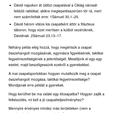
Dávid napokon át üldözi csapatával a Ciklág városát
feldúló rablókat, akikre meglepetésszerűen tör rá, mert
nem számítottak erre: 1Sámuel 30,1–25.
Dávid három vitéze kis csapatként áttör a filiszteus
táboron, hogy vizet merítsen a kútból vezérüknek,
Dávidnak: 2Sámuel 23,13–17.
Néhány példa elég hozzá, hogy megértsük a csapat
összehangolt mozgásának, egymásra figyelésének, taktikai
fegyelmezettségének a jelentőségét. Meséljünk el egy-egy
esetet, majd beszélgessünk ezekről a gyerekekkel.
A mai csapatsportokban hogyan mutatkozik meg a csapat
összehangolt mozgása, taktikai fegyelmezettsége?
Mondjanak erre példát a gyerekek.
Hogy kerülhet be ma valaki egy élcsapatba? Hogyan zajlik a
felkészülés, mi kell a jó csapatteljesítményhez?
Mennyire érvényes mindez más területeken (nem a