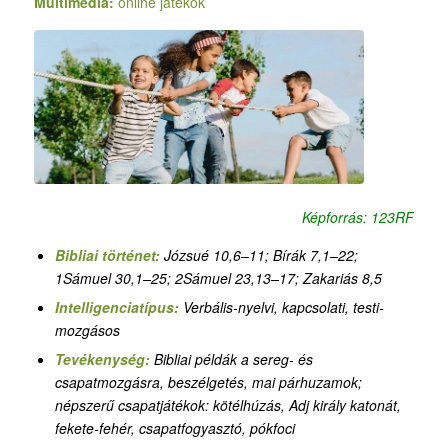
Multimédia:
online játékok
Képforrás: 123RF
Bibliai történet:
Józsué 10,6–11
;
Bírák 7,1–22
;
1Sámuel 30,1–25
;
2Sámuel 23,13–17
; Zakariás 8,5
Intelligenciatípus:
V
erbális-nyelvi,
kapcsolati
, testi-
mozgásos
Tevékenység:
Bibliai példák a sereg- és
csapatmozgásra, beszélgetés, mai párhuzamok;
népszerű csapatjátékok: kötélhúzás, Adj király katonát,
fekete-fehér, csapatfogyasztó, pókfoci