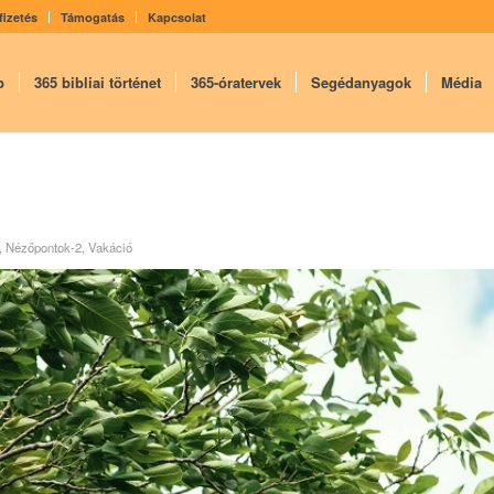
fizetés
Támogatás
Kapcsolat
p
365 bibliai történet
365-óratervek
Segédanyagok
Média
,
Nézőpontok-2
,
Vakáció