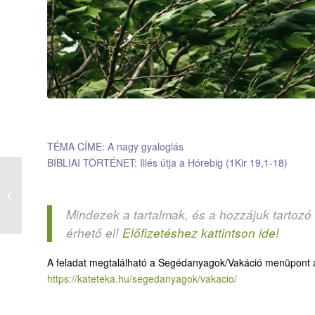
TÉMA CÍME: A nagy gyaloglás
BIBLIAI TÖRTÉNET: Illés útja a Hórebig (1Kir 19,1-18)
6. A természet igéi
Mindezek a tartalmak, és a hozzájuk tartozó
érhető el!
Előfizetéshez kattintson ide!
A feladat megtalálható a Segédanyagok/Vakáció menüpont a
https://kateteka.hu/segedanyagok/vakacio/