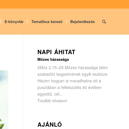
E-könyvtár
Tematikus kereső
Bejelentkezés
NAPI ÁHITAT
Mózes házassága
2Móz 2,15–25 Mózes házassága Isten
szabadító kegyelmének egyik eszköze.
Hiszen hogyan is maradhatna ott a
pusztában a felkészülés 40 évében
egyedül, cél...
Tovább olvasom
AJÁNLÓ