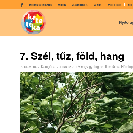
Bemutatkozás
Hírek
Ajánlások
GYIK
Feltöltés
Elő
Nyitóla
7. Szél, tűz, föld, hang
/
2015.06.19.
Kategória:
Június 15-21: A nagy gyaloglás: Illés útja a Hórebig