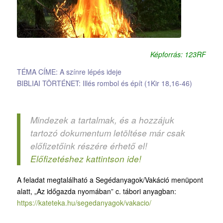
Képforrás: 123RF
TÉMA CÍME: A színre lépés ideje
BIBLIAI TÖRTÉNET: Illés rombol és épít (1Kir 18,16-46)
Mindezek a tartalmak, és a hozzájuk
tartozó dokumentum letöltése már csak
előfizetőink részére érhető el!
Előfizetéshez kattintson ide!
A feladat megtalálható a Segédanyagok/Vakáció menüpont
alatt, „Az időgazda nyomában” c. tábori anyagban:
https://kateteka.hu/segedanyagok/vakacio/