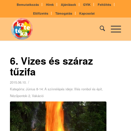
Bemutatkozás
Hírek
Ajánlások
GYIK
Feltöltés
Előfizetés
Támogatás
Kapcsolat
6. Vizes és száraz
tűzifa
/
2015.06.10.
Kategória:
Június 8-14: A színrelépés ideje: Illés rombol és épít
,
Nézőpontok-2
,
Vakáció