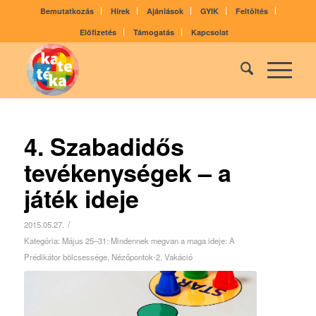
Bemutatkozás
Hírek
Ajánlások
GYIK
Feltöltés
Előfizetés
Támogatás
Kapcsolat
4. Szabadidős
tevékenységek – a
játék ideje
/
2015.05.27.
Kategória:
Május 25–31: Mindennek megvan a maga ideje: A
Prédikátor bölcsessége
,
Nézőpontok-2
,
Vakáció