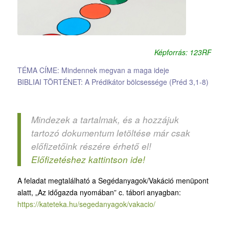
Képforrás: 123RF
TÉMA CÍME: Mindennek megvan a maga ideje
BIBLIAI TÖRTÉNET: A Prédikátor bölcsessége (Préd 3,1-8)
Mindezek a tartalmak, és a hozzájuk
tartozó dokumentum letöltése már csak
előfizetőink részére érhető el!
Előfizetéshez kattintson ide!
A feladat megtalálható a Segédanyagok/Vakáció menüpont
alatt, „Az időgazda nyomában” c. tábori anyagban:
https://kateteka.hu/segedanyagok/vakacio/