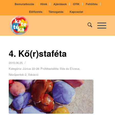
Bemutatkozás
Hírek
Ajánlások
GYIK
Feltöltés
Előfizetés
Támogatás
Kapcsolat
4. Kő(r)staféta
/
2015.06.25.
Kategória:
Június 22-28: Prófétastaféta: Illés és Elizeus
,
Nézőpontok-2
,
Vakáció