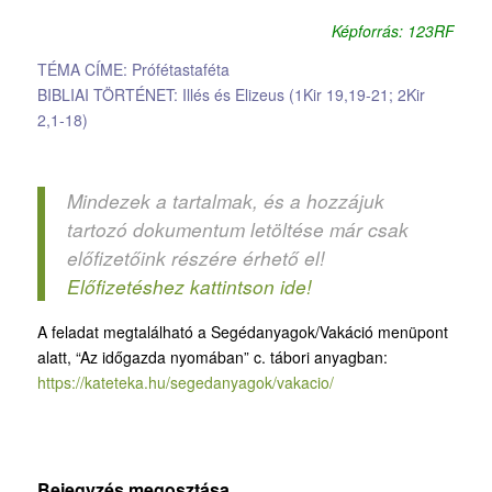
Képforrás: 123RF
TÉMA CÍME: Prófétastaféta
BIBLIAI TÖRTÉNET: Illés és Elizeus (1Kir 19,19-21; 2Kir
2,1-18)
Mindezek a tartalmak, és a hozzájuk
tartozó dokumentum letöltése már csak
előfizetőink részére érhető el!
Előfizetéshez kattintson ide!
A feladat megtalálható a Segédanyagok/Vakáció menüpont
alatt, “Az időgazda nyomában” c. tábori anyagban:
https://kateteka.hu/segedanyagok/vakacio/
Bejegyzés megosztása