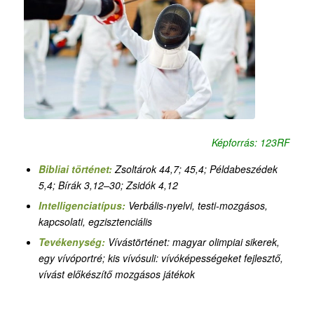
Képforrás: 123RF
Bibliai történet:
Zsoltárok 44,7; 45,4;
Példabeszédek
5,4;
Bírák 3,12–30; Zsidók 4,12
Intelligenciatípus:
Verbális-nyelvi, testi-mozgásos,
kapcsolati, egzisztenciális
Tevékenység:
Vívástörténet: magyar olimpiai sikerek,
egy vívóportré; kis vívósuli: vívóképességeket fejlesztő,
vívást előkészítő mozgásos játékok