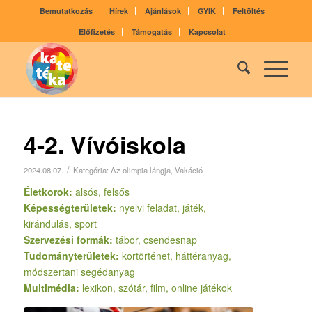
Bemutatkozás
Hírek
Ajánlások
GYIK
Feltöltés
Előfizetés
Támogatás
Kapcsolat
4-2. Vívóiskola
/
2024.08.07.
Kategória:
Az olimpia lángja
,
Vakáció
Életkorok:
alsós, felsős
Képességterületek:
nyelvi feladat, játék,
kirándulás, sport
Szervezési formák:
tábor, csendesnap
Tudományterületek:
kortörténet, háttéranyag,
módszertani segédanyag
Multimédia:
lexikon, szótár, film, online játékok