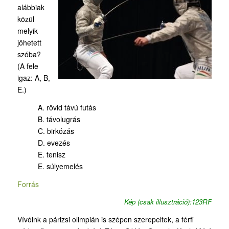
alábbiak
közül
melyik
jöhetett
szóba?
(A fele
igaz: A, B,
E.)
A. rövid távú futás
B. távolugrás
C. birkózás
D. evezés
E. tenisz
E. súlyemelés
Forrás
Kép (csak illusztráció):123RF
Vívóink a párizsi olimpián is szépen szerepeltek, a férfi