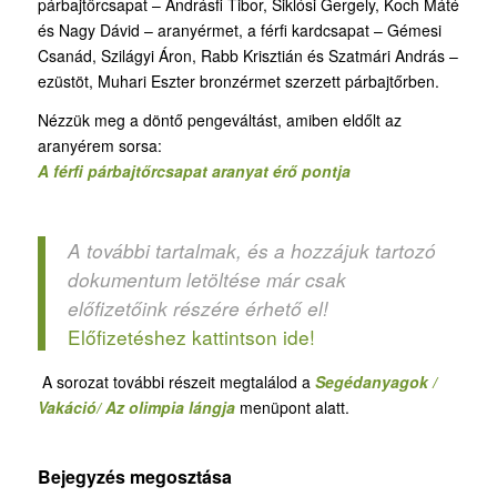
párbajtőrcsapat – Andrásfi Tibor, Siklósi Gergely, Koch Máté
és Nagy Dávid – aranyérmet, a férfi kardcsapat – Gémesi
Csanád, Szilágyi Áron, Rabb Krisztián és Szatmári András –
ezüstöt, Muhari Eszter bronzérmet szerzett párbajtőrben.
Nézzük meg a döntő pengeváltást, amiben eldőlt az
aranyérem sorsa:
A férfi párbajtőrcsapat aranyat érő pontja
A további tartalmak, és a hozzájuk tartozó
dokumentum letöltése már csak
előfizetőink részére érhető el!
Előfizetéshez kattintson ide!
A sorozat további részeit megtalálod a
Segédanyagok /
Vakáció/ Az olimpia lángja
menüpont alatt.
Bejegyzés megosztása