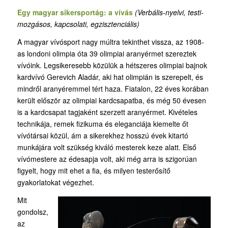
Egy magyar sikersportág: a vívás
(Verbális-nyelvi, testi-
mozgásos, kapcsolati, egzisztenciális)
A magyar vívósport nagy múltra tekinthet vissza, az 1908-
as londoni olimpia óta 39 olimpiai aranyérmet szereztek
vívóink. Legsikeresebb közülük a hétszeres olimpiai bajnok
kardvívó Gerevich Aladár, aki hat olimpián is szerepelt, és
mindről aranyéremmel tért haza. Fiatalon, 22 éves korában
került először az olimpiai kardcsapatba, és még 50 évesen
is a kardcsapat tagjaként szerzett aranyérmet. Kivételes
technikája, remek fizikuma és eleganciája kiemelte őt
vívótársai közül, ám a sikerekhez hosszú évek kitartó
munkájára volt szükség kiváló mesterek keze alatt. Első
vívómestere az édesapja volt, aki még arra is szigorúan
figyelt, hogy mit ehet a fia, és milyen testerősítő
gyakorlatokat végezhet.
Mit
gondolsz,
az