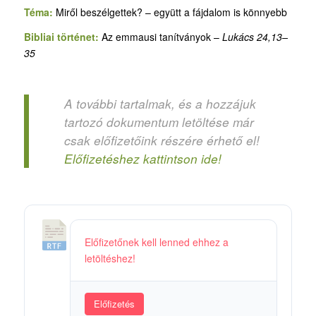
Téma:
Miről beszélgettek? – együtt a fájdalom is könnyebb
Bibliai történet:
Az emmausi tanítványok –
Lukács 24,13–
35
A további tartalmak, és a hozzájuk
tartozó dokumentum letöltése már
csak előfizetőink részére érhető el!
Előfizetéshez kattintson ide!
3
Előfizetőnek kell lenned ehhez a
1
letöltéshez!
.
M
i
Előfizetés