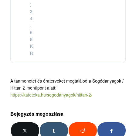
)
3
4
.
6
8
K
B
A tanmenetet és óraterveket megtalálod a Segédanyagok /
Hittan 2 menüpont alatt:
https://kateteka.hu/segedanyagok/hittan-2/
Bejegyzés megosztása