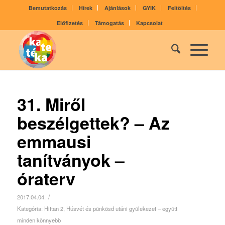
Bemutatkozás
Hírek
Ajánlások
GYIK
Feltöltés
Előfizetés
Támogatás
Kapcsolat
31. Miről
beszélgettek? – Az
emmausi
tanítványok –
óraterv
/
2017.04.04.
Kategória:
Hittan 2
,
Húsvét és pünkösd utáni gyülekezet – együtt
minden könnyebb