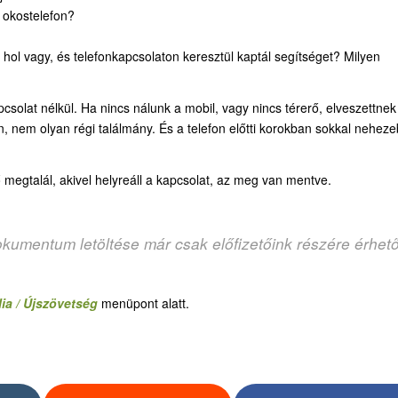
 okostelefon?
 hol vagy, és telefonkapcsolaton keresztül kaptál segítséget? Milyen
csolat nélkül. Ha nincs nálunk a mobil, vagy nincs térerő, elveszettnek
, nem olyan régi találmány. És a telefon előtti korokban sokkal nehez
ő megtalál, akivel helyreáll a kapcsolat, az meg van mentve.
okumentum letöltése már csak előfizetőink részére érhet
ia / Újszövetség
menüpont alatt.