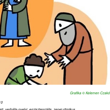
Grafika © Kelemen Czakó
10
i, verbális-nyelvi, egzisztenciális,
zenei-ritmikus