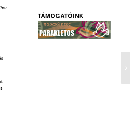
thez
TÁMOGATÓINK
és
i.
is