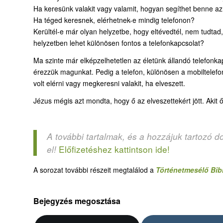
Ha keresünk valakit vagy valamit, hogyan segíthet benne az
Ha téged keresnek, elérhetnek-e mindig telefonon?
Kerültél-e már olyan helyzetbe, hogy eltévedtél, nem tudtad,
helyzetben lehet különösen fontos a telefonkapcsolat?
Ma szinte már elképzelhetetlen az életünk állandó telefonkap
érezzük magunkat. Pedig a telefon, különösen a mobiltelefon
volt elérni vagy megkeresni valakit, ha elveszett.
Jézus mégis azt mondta, hogy ő az elveszettekért jött. Akit 
A további tartalmak, és a hozzájuk tartozó d
Előfizetéshez kattintson ide!
el!
A sorozat további részeit megtalálod a
Történetmesélő Bibl
Bejegyzés megosztása