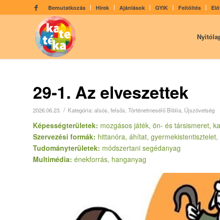
Bemutatkozás
Hírek
Ajánlások
GYIK
Feltöltés
Elő
Nyitóla
29-1. Az elveszettek
/
2026.06.23.
Kategória:
alsós
,
felsős
,
Történetmesélő Biblia
,
Újszövetség
Képességterületek:
mozgásos játék, ön- és társismeret, kap
Szervezési formák:
hittanóra, áhítat, gyermekistentisztelet
Tudományterületek:
módszertani segédanyag
Multimédia:
énekforrás, hanganyag