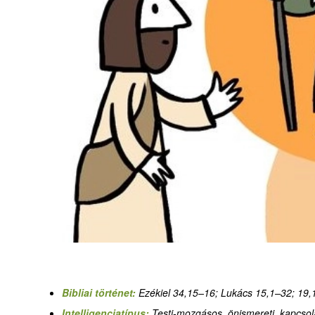
Bibliai történet:
Ezékiel 34,15–16; Lukács 15,1–32; 19,
Intelligenciatípus:
Testi-mozgásos, önismereti, kapcsolat