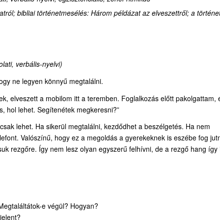
atról
;
bibliai történetmesélés: Három példázat az elveszettről; a történe
ati, verbális-nyelvi)
hogy ne legyen könnyű megtalálni.
k, elveszett a mobilom itt a teremben. Foglalkozás előtt pakolgattam, 
, hol lehet. Segítenétek megkeresni?”
 csak lehet. Ha sikerül megtalálni, kezdődhet a beszélgetés. Ha nem
 telefont. Valószínű, hogy ez a megoldás a gyerekeknek is eszébe fog jutn
tsuk rezgőre. Így nem lesz olyan egyszerű felhívni, de a rezgő hang így 
? Megtaláltátok-e végül? Hogyan?
jelent?