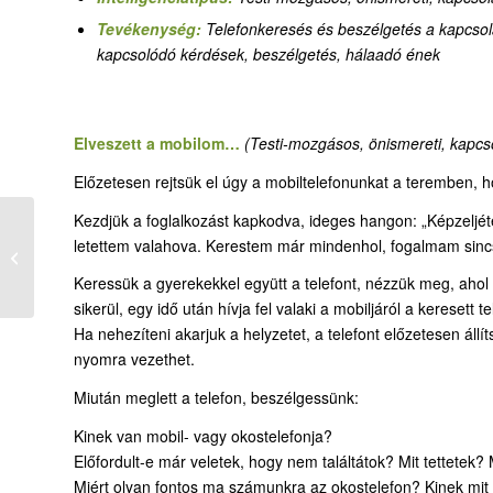
Tevékenység:
Telefonkeresés és beszélgetés a kapcsol
kapcsolódó kérdések, beszélgetés, hálaadó ének
Elveszett a mobilom…
(Testi-mozgásos, önismereti, kapcsol
Előzetesen rejtsük el úgy a mobiltelefonunkat a teremben, 
Kezdjük a foglalkozást kapkodva, ideges hangon: „Képzeljéte
letettem valahova. Kerestem már mindenhol, fogalmam sincs
28-2. Hol a te kincsed?
Keressük a gyerekekkel együtt a telefont, nézzük meg, ahol
sikerül, egy idő után hívja fel valaki a mobiljáról a keresett
Ha nehezíteni akarjuk a helyzetet, a telefont előzetesen állí
nyomra vezethet.
Miután meglett a telefon, beszélgessünk:
Kinek van mobil- vagy okostelefonja?
Előfordult-e már veletek, hogy nem találtátok? Mit tettetek
Miért olyan fontos ma számunkra az okostelefon? Kinek mit 