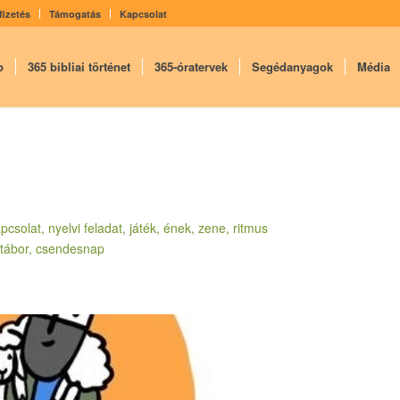
fizetés
Támogatás
Kapcsolat
p
365 bibliai történet
365-óratervek
Segédanyagok
Média
csolat, nyelvi feladat, játék, ének, zene, ritmus
, tábor, csendesnap