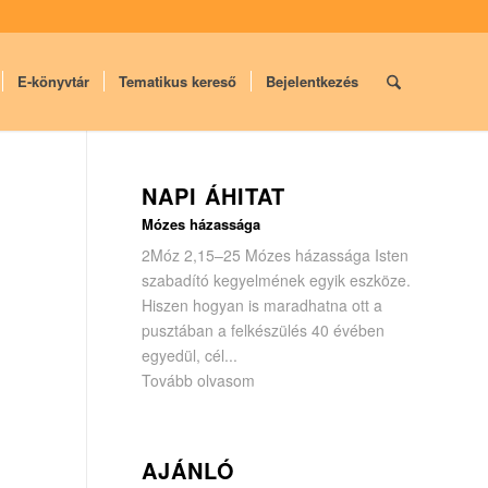
E-könyvtár
Tematikus kereső
Bejelentkezés
NAPI ÁHITAT
Mózes házassága
2Móz 2,15–25 Mózes házassága Isten
szabadító kegyelmének egyik eszköze.
Hiszen hogyan is maradhatna ott a
pusztában a felkészülés 40 évében
egyedül, cél...
Tovább olvasom
AJÁNLÓ