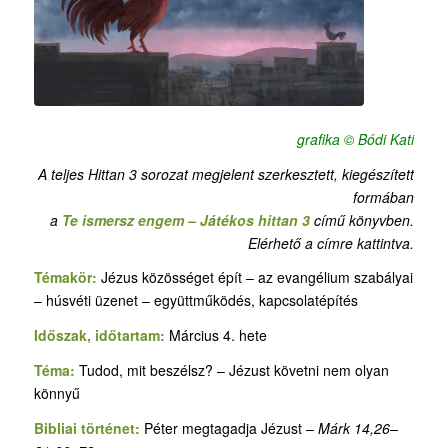
grafika © Bódi Kati
A teljes Hittan 3 sorozat megjelent szerkesztett, kiegészített
formában
a
Te ismersz engem – Játékos hittan 3
című könyvben.
Elérhető a címre kattintva.
Témakör:
Jézus közösséget épít – az evangélium szabályai
– húsvéti üzenet – együttműködés, kapcsolatépítés
Időszak, időtartam:
Március 4. hete
Téma:
Tudod, mit beszélsz? – Jézust követni nem olyan
könnyű
Bibliai történet:
Péter megtagadja Jézust –
Márk 14,26–