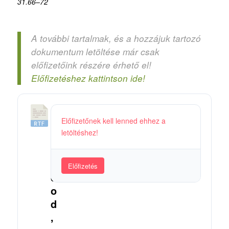
31.66–72
A további tartalmak, és a hozzájuk tartozó
dokumentum letöltése már csak
előfizetőink részére érhető el!
Előfizetéshez kattintson ide!
2
Előfizetőnek kell lenned ehhez a
8
letöltéshez!
.
T
u
Előfizetés
d
o
d
,