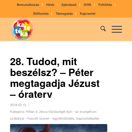
Bemutatkozás
Hírek
Ajánlások
GYIK
Feltöltés
Előfizetés
Támogatás
Kapcsolat
28. Tudod, mit
beszélsz? – Péter
megtagadja Jézust
– óraterv
/
2018.03.13.
Kategória:
Hittan 3
,
Jézus közösséget épít – az evangélium
szabályai – húsvéti üzenet – együttműködés, kapcsolatépítés