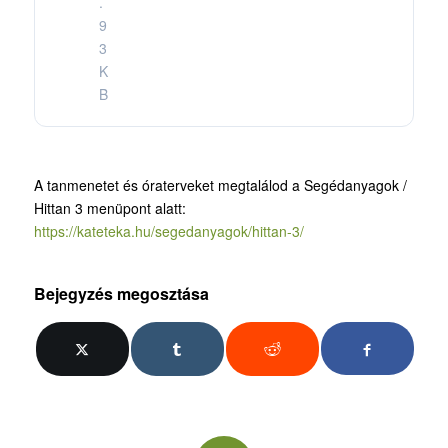
.
9
3
K
B
A tanmenetet és óraterveket megtalálod a Segédanyagok /
Hittan 3 menüpont alatt:
https://kateteka.hu/segedanyagok/hittan-3/
Bejegyzés megosztása