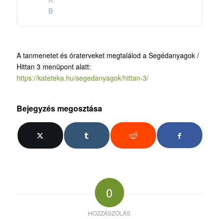
B
A tanmenetet és óraterveket megtalálod a Segédanyagok /
Hittan 3 menüpont alatt:
https://kateteka.hu/segedanyagok/hittan-3/
Bejegyzés megosztása
0
HOZZÁSZÓLÁS