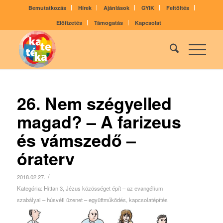
Bemutatkozás
Hírek
Ajánlások
GYIK
Feltöltés
Előfizetés
Támogatás
Kapcsolat
26. Nem szégyelled
magad? – A farizeus
és vámszedő –
óraterv
/
2018.02.27.
Kategória:
Hittan 3
,
Jézus közösséget épít – az evangélium
szabályai – húsvéti üzenet – együttműködés, kapcsolatépítés