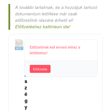
A további tartalmak, és a hozzájuk tartozó
dokumentum letöltése már csak
előfizetőink részére érhető el!
Előfizetéshez kattintson ide!
2
Előfizetőnek kell lenned ehhez a
6
letöltéshez!
.
N
e
Előfizetés
m
s
z
é
g
y