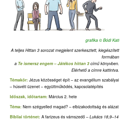
grafika © Bódi Kati
A teljes Hittan 3 sorozat megjelent szerkesztett, kiegészített
formában
a
Te ismersz engem – Játékos hittan 3
című könyvben.
Elérhető a címre kattintva.
Témakör:
Jézus közösséget épít – az evangélium szabályai
– húsvéti üzenet – együttműködés, kapcsolatépítés
Időszak, időtartam:
Március 2. hete
Téma:
Nem szégyelled magad? – elbizakodottság és alázat
Bibliai történet:
A farizeus és vámszedő –
Lukács 18,9–14