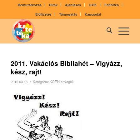
Bemutatkozás
Hírek
Ajánlások
GYIK
Feltöltés
Előfizetés
Támogatás
Kapcsolat
2011. Vakációs Bibliahét – Vigyázz,
kész, rajt!
/
2015.03.18.
Kategória:
KOEN anyagok