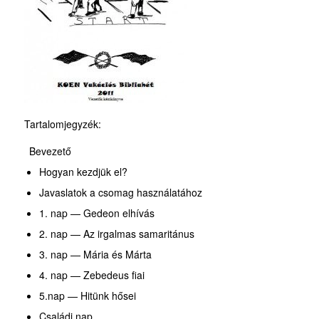
Tartalomjegyzék:
Bevezető
Hogyan kezdjük el?
Javaslatok a csomag használatához
1. nap — Gedeon elhívás
2. nap — Az irgalmas samaritánus
3. nap — Mária és Márta
4. nap — Zebedeus fiai
5.nap — Hitünk hősei
Családi nap