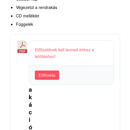
Végezetül a rendrakás
CD melléklet
Függelék
2
Előfizetőnek kell lenned ehhez a
0
letöltéshez!
1
1
.
Előfizetés
V
a
k
á
c
i
ó