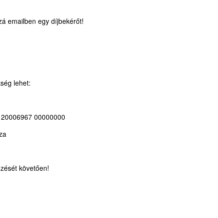
zá emailben egy díjbekérőt!
kség lehet:
 20006967 00000000
za
ezését követően!