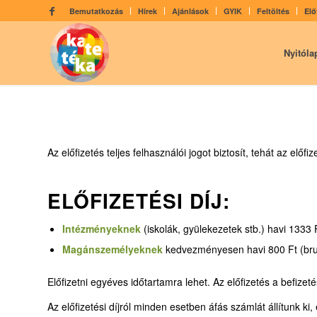
Bemutatkozás
Hírek
Ajánlások
GYIK
Feltöltés
Elő
Nyitóla
Az előfizetés teljes felhasználói jogot biztosít, tehát az előf
ELŐFIZETÉSI DÍJ:
Intézményeknek
(iskolák, gyülekezetek stb.) havi 1333 
Magánszemélyeknek
kedvezményesen havi 800 Ft (brutt
Előfizetni egyéves időtartamra lehet. Az előfizetés a befizet
Az előfizetési díjról minden esetben áfás számlát állítunk k