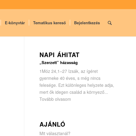
E-könyvtár
Tematikus kereső
Bejelentkezés
NAPI ÁHITAT
„Szerzett” házasság
1Móz 24,1–27 Izsák, az ígéret
gyermeke 40 éves, s még nincs
felesége. Ezt különleges helyzete adja,
mert ők idegen család a környező...
Tovább olvasom
AJÁNLÓ
Mit választanál?