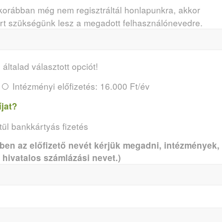
korábban még nem regisztráltál honlapunkra, akkor
ert szükségünk lesz a megadott felhasználónevedre.
 általad választott opciót!
Intézményi előfizetés: 16.000 Ft/év
íjat?
ül bankkártyás fizetés
n az előfizető nevét kérjük megadni, intézmények,
hivatalos számlázási nevet.)