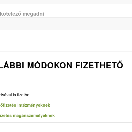
 kötelező megadni
 ALÁBBI MÓDOKON FIZETHETŐ
yával is fizethet.
lőfizetés intézményeknek
fizetés magánszemélyeknek