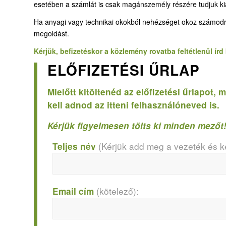
esetében a számlát is csak magánszemély részére tudjuk kiál
Ha anyagi vagy technikai okokból nehézséget okoz számodra, ho
megoldást.
Kérjük, befizetéskor a közlemény rovatba feltétlenül ír
ELŐFIZETÉSI ŰRLAP
Mielőtt kitöltenéd az előfizetési űrlapot
kell adnod az itteni felhasználóneved is.
Kérjük figyelmesen tölts ki minden mezőt
(Kérjük add meg a vezeték és ke
Teljes név
(kötelező):
Email cím