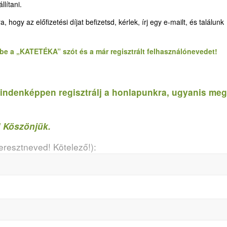
lítani.
gy az előfizetési díjat befizetsd, kérlek, írj egy e-mailt, és találunk
d be a „KATETÉKA” szót és a már regisztrált felhasználónevedet!
, mindenképpen regisztrálj a honlapunkra, ugyanis meg
! Köszönjük.
resztneved! Kötelező!):