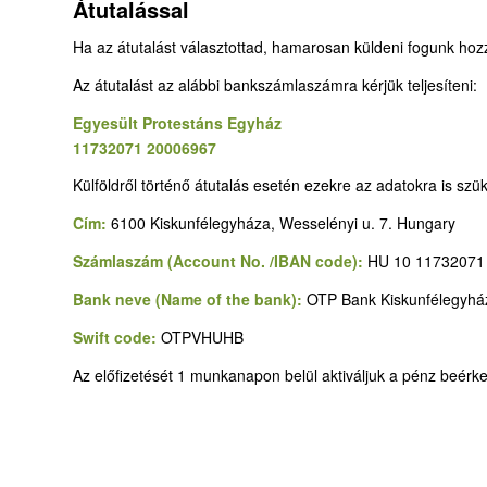
Átutalással
Ha az átutalást választottad, hamarosan küldeni fogunk hoz
Az átutalást az alábbi bankszámlaszámra kérjük teljesíteni:
Egyesült Protestáns Egyház
11732071 20006967
Külföldről történő átutalás esetén ezekre az adatokra is szü
Cím:
6100 Kiskunfélegyháza, Wesselényi u. 7. Hungary
Számlaszám (Account No. /IBAN code):
HU 10 11732071
Bank neve (Name of the bank):
OTP Bank Kiskunfélegyhá
Swift code:
OTPVHUHB
Az előfizetését 1 munkanapon belül aktiváljuk a pénz beérk