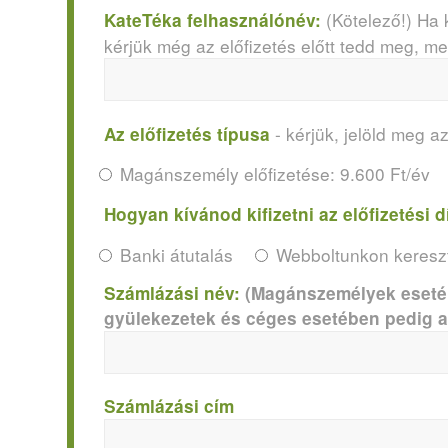
(Kötelező!) Ha 
KateTéka felhasználónév:
kérjük még az előfizetés előtt tedd meg, m
- kérjük, jelöld meg az
Az előfizetés típusa
Magánszemély előfizetése: 9.600 Ft/év
Hogyan kívánod kifizetni az előfizetési d
Banki átutalás
Webboltunkon kereszt
Számlázási név:
(Magánszemélyek esetébe
gyülekezetek és céges esetében pedig a 
Számlázási cím