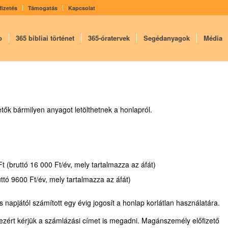
fizetés
Támogatás
Kapcsolat
p
365 bibliai történet
365-óratervek
Segédanyagok
Média
izetők bármilyen anyagot letölthetnek a honlapról.
Ft (bruttó 16 000 Ft/év, mely tartalmazza az áfát)
ó 9600 Ft/év, mely tartalmazza az áfát)
és napjától számított egy évig jogosít a honlap korlátlan használatára.
i, ezért kérjük a számlázási címet is megadni. Magánszemély előfizető