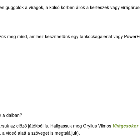
ben guggolók a virágok, a külső körben állók a kertészek vagy virágárus
zzük meg mind, amihez készíthetünk egy tankockagalériát vagy PowerP
k a dalban?
suk az előző játékból is. Hallgassuk meg Gryllus Vilmos
Virágcsokor
a videó alatt a szöveget is megtaláljuk).