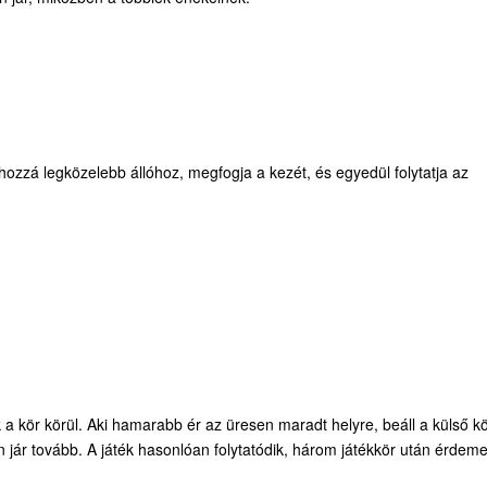
hozzá legközelebb állóhoz, megfogja a kezét, és egyedül folytatja az
 a kör körül. Aki hamarabb ér az üresen maradt helyre, beáll a külső k
n jár tovább. A játék hasonlóan folytatódik, három játékkör után érdem