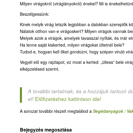
Milyen virágokról (viráglányokról) énekel? Mi is énekelhetün
Beszélgessünk:
Kinek melyik virág tetszik legjobban a dalokban szereplők k
Nálatok otthon van-e virágoskert? Milyen virágok vannak b
Melyek azok a virágok, amelyek tavasszal nyíltak, és már el
Ha lenne saját kiskerted, milyen virágokat ültetnél bele?
Tudod-e, hogyan kell őket gondozni, hogy szépen viruló vir
Vegyél elő egy rajzlapot, ez most a kerted: „ültess” bele vir
elképzelésed szerint.
A további tartalmak, és a hozzájuk tartozó d
Előfizetéshez kattintson ide!
el!
A sorozat további részeit megtalálod a
Segédanyagok / Vak
Bejegyzés megosztása