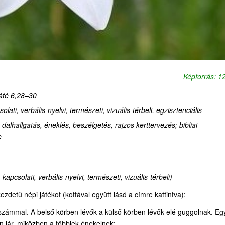
Képforrás: 
áté 6,28–30
lati, verbális-nyelvi, természeti, vizuális-térbeli, egzisztenciális
 dalhallgatás, éneklés, beszélgetés, rajzos kerttervezés; bibliai
e
kapcsolati, verbális-nyelvi, természeti, vizuális-térbeli)
ezdetű népi játékot (kottával együtt lásd a címre kattintva):
tszámmal. A belső körben lévők a külső körben lévők elé guggolnak. Eg
en jár, miközben a többiek énekelnek: