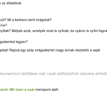
k az előadóval.
özül? Mi a kedvenc kerti virágotok?
enne?
nyíltak? Melyek azok, amelyek most is nyílnak, és nyáron is nyílni fogn
ágoskerted legyen?
ágokat! Rajzolj egy szép virágoskertet (vagy annak részletét) a saját
okumentum letöltése már csak előfizetőink részére érhet
áció/ Mit üzen a nyár
menüpont alatt.