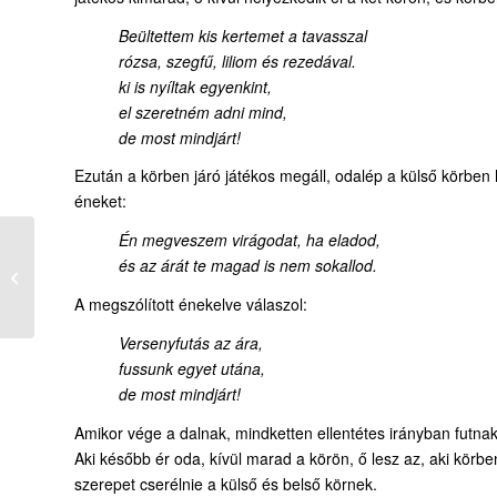
Beültettem kis kertemet a tavasszal
rózsa, szegfű, liliom és rezedával.
ki is nyíltak egyenkint,
el szeretném adni mind,
de most mindjárt!
Ezután a körben járó játékos megáll, odalép a külső körben 
éneket:
Én megveszem virágodat, ha eladod,
és az árát te magad is nem sokallod.
A 38 éve beteg ember
meggyógyítása
A megszólított énekelve válaszol:
Versenyfutás az ára,
fussunk egyet utána,
de most mindjárt!
Amikor vége a dalnak, mindketten ellentétes irányban futnak
Aki később ér oda, kívül marad a körön, ő lesz az, aki körbe
szerepet cserélnie a külső és belső körnek.