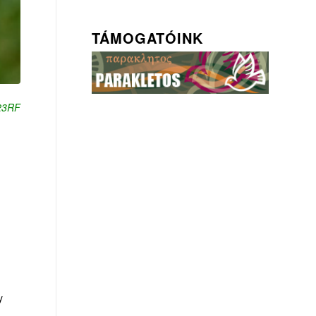
TÁMOGATÓINK
123RF
y