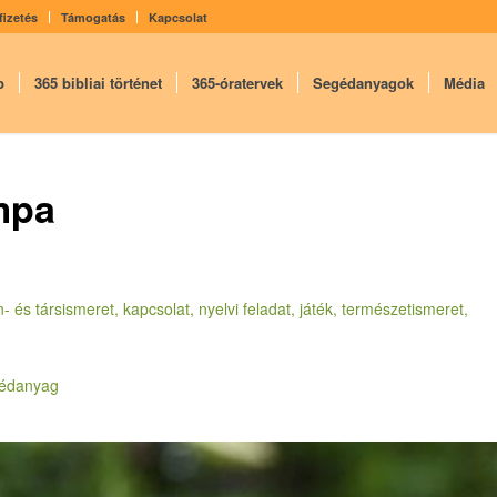
fizetés
Támogatás
Kapcsolat
p
365 bibliai történet
365-óratervek
Segédanyagok
Média
ompa
 és társismeret, kapcsolat, nyelvi feladat, játék, természetismeret,
gédanyag