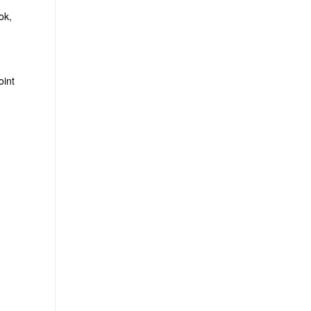
ok,
oint