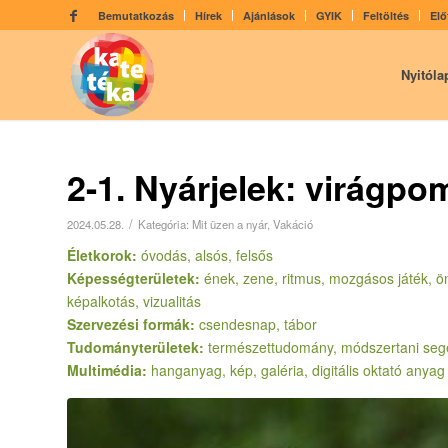
Bemutatkozás
Hírek
Ajánlások
GYIK
Feltöltés
Elő
Nyitóla
2-1. Nyárjelek: virágp
/
2024.05.28.
Kategória:
Mit üzen a nyár
,
Vakáció
Életkorok:
óvodás, alsós, felsős
Képességterületek:
ének, zene, ritmus, mozgásos játék, ön-
képalkotás, vizualitás
Szervezési formák:
csendesnap, tábor
Tudományterületek:
természettudomány, módszertani se
Multimédia:
hanganyag, kép, galéria, digitális oktató anyag