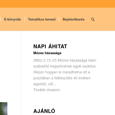
E-könyvtár
Tematikus kereső
Bejelentkezés
NAPI ÁHITAT
Mózes házassága
2Móz 2,15–25 Mózes házassága Isten
szabadító kegyelmének egyik eszköze.
Hiszen hogyan is maradhatna ott a
pusztában a felkészülés 40 évében
egyedül, cél...
Tovább olvasom
AJÁNLÓ