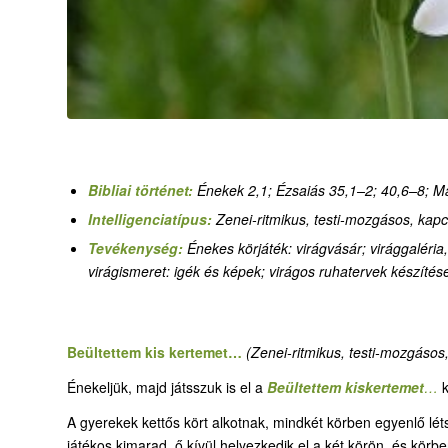
Bibliai történet:
Énekek 2,1; Ézsaiás 35,1–2; 40,6–8; M
Intelligenciatípus:
Zenei-ritmikus, testi-mozgásos, kapcso
Tevékenység:
Énekes körjáték: virágvásár; virággaléria,
virágismeret: igék és képek; virágos ruhatervek készítés
Beültettem kis kertemet…
(Zenei-ritmikus, testi-mozgásos, 
Énekeljük, majd játsszuk is el a
Beültettem kiskertemet
…
k
A gyerekek kettős kört alkotnak, mindkét körben egyenlő lé
játékos kimarad, ő kívül helyezkedik el a két körön, és körb