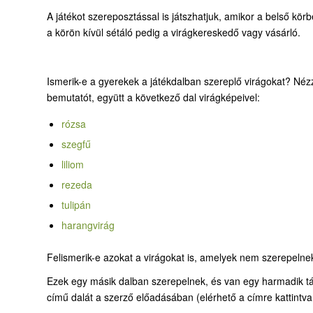
A játékot szereposztással is játszhatjuk, amikor a belső kör
a körön kívül sétáló pedig a virágkereskedő vagy vásárló.
Ismerik-e a gyerekek a játékdalban szereplő virágokat? Né
bemutatót, együtt a következő dal virágképeivel:
rózsa
szegfű
liliom
rezeda
tulipán
harangvirág
Felismerik-e azokat a virágokat is, amelyek nem szerepelne
Ezek egy másik dalban szerepelnek, és van egy harmadik tár
című dalát a szerző előadásában (elérhető a címre kattintva, 