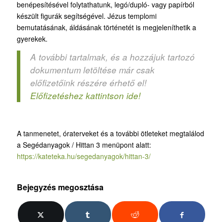
benépesítésével folytathatunk, legó/dupló- vagy papírból
készült figurák segítségével. Jézus templomi
bemutatásának, áldásának történetét is megjeleníthetik a
gyerekek.
A további tartalmak, és a hozzájuk tartozó
dokumentum letöltése már csak
előfizetőink részére érhető el!
Előfizetéshez kattintson ide!
A tanmenetet, óraterveket és a további ötleteket megtalálod
a Segédanyagok / Hittan 3 menüpont alatt:
https://kateteka.hu/segedanyagok/hittan-3/
Bejegyzés megosztása