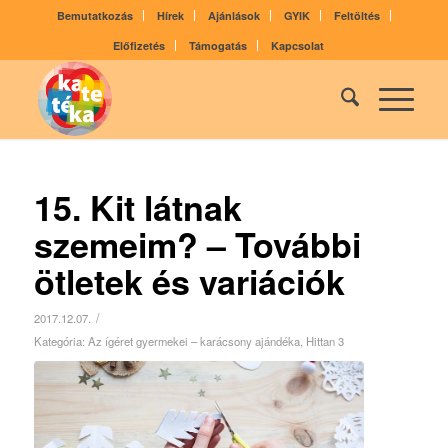
Bemutatkozás
Hírek
Ajánlások
GYIK
Feltöltés
Előfizetés
Támogatás
Kapcsolat
15. Kit látnak
szemeim? – További
ötletek és variációk
/
2017.12.07.
Kategória:
Az ígéret gyermekei – karácsony ajándéka
,
Hittan 3