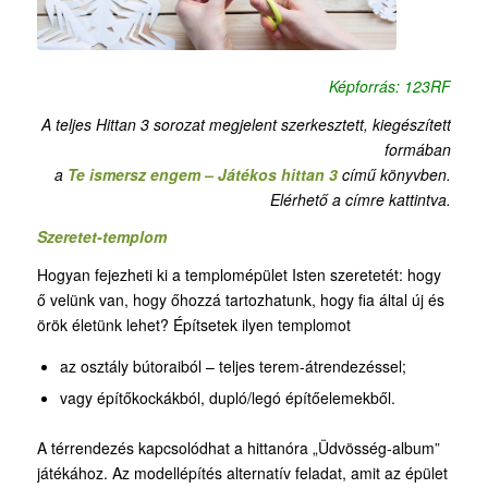
Képforrás: 123RF
A teljes Hittan 3 sorozat megjelent szerkesztett, kiegészített
formában
a
Te ismersz engem – Játékos hittan 3
című könyvben.
Elérhető a címre kattintva.
Szeretet-templom
Hogyan fejezheti ki a templomépület Isten szeretetét: hogy
ő velünk van, hogy őhozzá tartozhatunk, hogy fia által új és
örök életünk lehet? Építsetek ilyen templomot
az osztály bútoraiból – teljes terem-átrendezéssel;
vagy építőkockákból, dupló/legó építőelemekből.
A térrendezés kapcsolódhat a hittanóra „Üdvösség-album”
játékához. Az modellépítés alternatív feladat, amit az épület