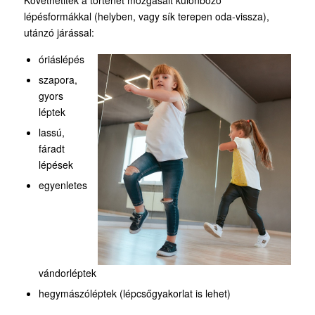
Követhetitek a történet mozgásait különböző
lépésformákkal (helyben, vagy sík terepen oda-vissza),
utánzó járással:
óriáslépés
szapora,
gyors
léptek
lassú,
fáradt
lépések
egyenletes
vándorléptek
hegymászóléptek (lépcsőgyakorlat is lehet)