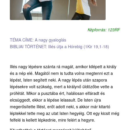
Képforrás: 123RF
TÉMA CÍME: A nagy gyaloglás
BIBLIAI TÖRTÉNET: Illés útja a Hórebig (1Kir 19,1-18)
Illés nagy lépésre szánta rá magát, amikor kilépett a király
és a nép elé. Magától nem is tudta volna megtenni ezt a
lépést, Isten segített neki. A nagy lépés után szapora
lépésekre volt szükség, mert a királynő üldözőbe vette a
prófétát. Mikor a pusztába ért, halálosan elfáradt és
elcsüggedt, ekkor a lépése lelassult. De Isten újra
megerősítette Illést, erőt adott neki, s akkor már kitartó
léptekkel tette meg az utat Isten hegyéig. Ott egy kicsit még
felfelé is kellett lépkednie, mire felért a hegyre.