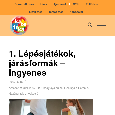
Bemutatkozás
Hírek
Ajánlások
GYIK
Feltöltés
Előfizetés
Támogatás
Kapcsolat
1. Lépésjátékok,
járásformák –
Ingyenes
/
2015.06.16.
Kategória:
Június 15-21: A nagy gyaloglás: Illés útja a Hórebig
,
Nézőpontok-2
,
Vakáció