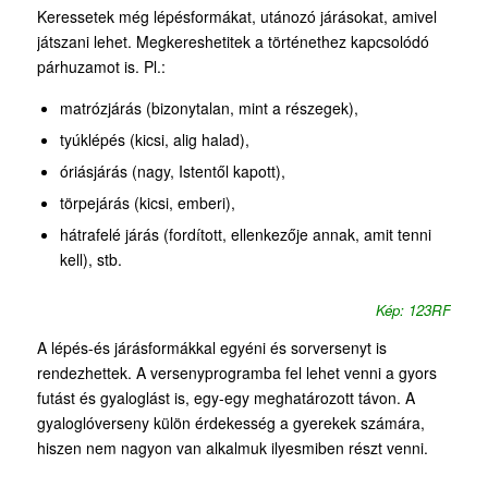
Keressetek még lépésformákat, utánozó járásokat, amivel
játszani lehet. Megkereshetitek a történethez kapcsolódó
párhuzamot is. Pl.:
matrózjárás (bizonytalan, mint a részegek),
tyúklépés (kicsi, alig halad),
óriásjárás (nagy, Istentől kapott),
törpejárás (kicsi, emberi),
hátrafelé járás (fordított, ellenkezője annak, amit tenni
kell), stb.
Kép: 123RF
A lépés-és járásformákkal egyéni és sorversenyt is
rendezhettek. A versenyprogramba fel lehet venni a gyors
futást és gyaloglást is, egy-egy meghatározott távon. A
gyaloglóverseny külön érdekesség a gyerekek számára,
hiszen nem nagyon van alkalmuk ilyesmiben részt venni.