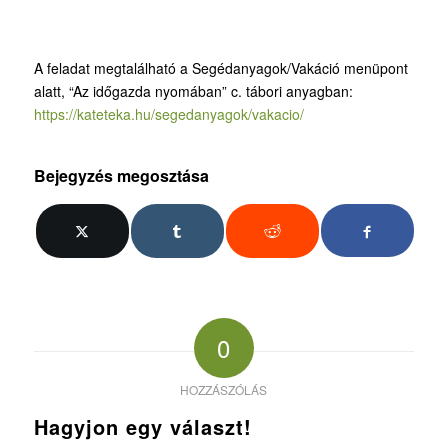
A feladat megtalálható a Segédanyagok/Vakáció menüpont
alatt, “Az időgazda nyomában” c. tábori anyagban:
https://kateteka.hu/segedanyagok/vakacio/
Bejegyzés megosztása
0
HOZZÁSZÓLÁS
Hagyjon egy választ!