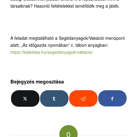
társaiknak? Hasonló feltételekkel ismétlődik meg a játék.
A feladat megtalálható a Segédanyagok/Vakáció menüpont
alatt, „Az időgazda nyomában” c. tábori anyagban:
https://kateteka.hu/segedanyagok/vakacio/
Bejegyzés megosztása
0