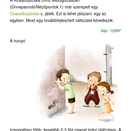
A Királybújócska című feldolgozásban
(Ünnepsoroló/Nézőpontok 1) már szerepelt egy
Csapatbújócska
c. játék. Ezt is lehet játszani, egy az
egyben. Most egy továbbfejlesztett változata következik:
Kép: 123RF
A hunyó
szerepében több, legalább 2-3 fős csapat indul üldözésre. A