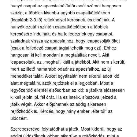
hunyó csapat az apacsfalnál/fatörzsnél számol hangosan
százig, a többiek kisebb-nagyobb csapatkötelékben
(legalább 2-3 fő) rejtekhelyet keresnek, és elbújnak. A
hunyók ezután szintén csapatkötelékben a többiek
keresésére indulnak, és ha felfedeznek egy csapatot,
szaladnak vissza az apacsfalhoz, hogy leapacsolják őket
(csak a felfedező csapat tagjai tehetik meg ezt). Ehhez
hangosan ki kell mondani a megtaláltak neveit. Akit
leapacsoltak, az „meghal”, kiáll a játékból. Akit nem sikerült,
mert az illető hamarabb odaér az apacsfalhoz, az új
menedéket talált. Akiket egyáltalán nem sikerül adott idő
alatt megtalálni, azok rejtőztek el a legjobban. Most a
legyőzendő ellenfél elsősorban az idő: a játékra előzetesen
ki kell jelölni pl. fél órát. Ha ez letelik, sípszóval jelzed a
játék végét. Akkor előjöhetnek az addig sikeresen
rejtőzködők is. Kérdés, hogy hány ember „élte túl” az
üldözést.
Szerepcserével folytatódhat a játék. Most kiderül, hogy az
addigi üldözőknek jobban sikerül-e a rejtőzködés, mint a