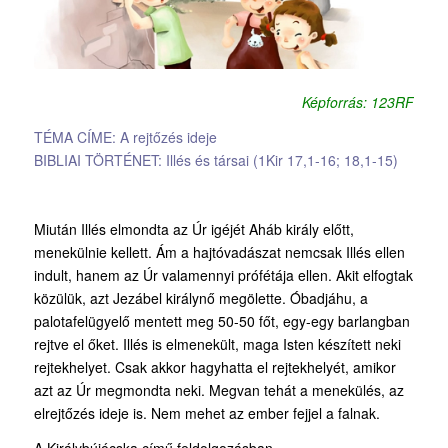
Képforrás: 123RF
TÉMA CÍME: A rejtőzés ideje
BIBLIAI TÖRTÉNET: Illés és társai (1Kir 17,1-16; 18,1-15)
Miután Illés elmondta az Úr igéjét Aháb király előtt,
menekülnie kellett. Ám a hajtóvadászat nemcsak Illés ellen
indult, hanem az Úr valamennyi prófétája ellen. Akit elfogtak
közülük, azt Jezábel királynő megölette. Óbadjáhu, a
palotafelügyelő mentett meg 50-50 főt, egy-egy barlangban
rejtve el őket. Illés is elmenekült, maga Isten készített neki
rejtekhelyet. Csak akkor hagyhatta el rejtekhelyét, amikor
azt az Úr megmondta neki. Megvan tehát a menekülés, az
elrejtőzés ideje is. Nem mehet az ember fejjel a falnak.