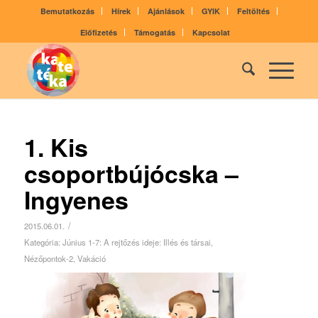
Bemutatkozás
Hírek
Ajánlások
GYIK
Feltöltés
Előfizetés
Támogatás
Kapcsolat
1. Kis
csoportbújócska –
Ingyenes
/
2015.06.01.
Kategória:
Június 1-7: A rejtőzés ideje: Illés és társai
,
Nézőpontok-2
,
Vakáció