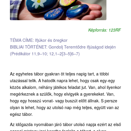
Képforrás: 123RF
TÉMA CÍME: Ifjúkor és öregkor
BIBLIAI TÖRTÉNET: Gondolj Teremtődre ifjúságod idején
(Prédikátor 11,9–10; 12,1–2[3–5]6–7)
Az egyhetes tábor gyakran öt teljes napig tart, a többi
utazással telik. A hatodik napra lehet, hogy csak egy-egy
közös alkalom, néhány játékos feladat jut. Van, ahol ilyenkor
megérkeznek a szülők, hogy elvigyék a gyerekeket. Van,
hogy egy hosszú vonat- vagy buszút előtt állnak. S persze
olyan is lehet, hogy az utolsó nap még teljes, együtt van az
egész tábor.
Az időgazda nyomában járó tábor utolsó napja ezért az első