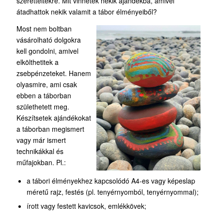
szeretteitekre. Mit vinnétek nekik ajándékba, amivel
átadhattok nekik valamit a tábor élményeiből?
Most nem boltban
vásárolható dolgokra
kell gondolni, amivel
elkölthetitek a
zsebpénzeteket. Hanem
olyasmire, ami csak
ebben a táborban
születhetett meg.
Készítsetek ajándékokat
a táborban megismert
vagy már ismert
technikákkal és
műfajokban. Pl.:
a tábori élményekhez kapcsolódó A4-es vagy képeslap
méretű rajz, festés (pl. tenyérnyomból, tenyérnyommal);
írott vagy festett kavicsok, emlékkövek;