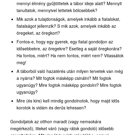
mennyi élmény gyűjtöttetek a tábor ideje alatt? Mennyit
tanultatok, mennyivel lettetek bölcsebbek?
Mik azok a tulajdonságok, amelyek inkább a fiatalokat,
fiatalságot jellemzik? S mik azok, amelyek inkább az
öregeket, az öregkort?
Fontos-e, hogy egy gyerek, egy fiatal gondoljon az
idősebbekre, az öregekre? Esetleg a saját öregkorára?
Ha fontos, miért? Ha nem fontos, miért nem? Vitassátok
meg!
A táborból való hazatérés után milyen tervetek van még
a nyárra? Mit fogtok másképp csinálni? Mit fogtok
ugyanúgy? Mire fogtok másképp gondolni? Mire fogtok
ugyanúgy?
Mire (és kire) kell mindig gondolnotok, hogy majd idős
korotok is vidám és derűs lehessen?
Gondoljatok az otthon maradt (vagy nemsokára
megérkező), titeket váró (vagy rátok gondoló) idősebb