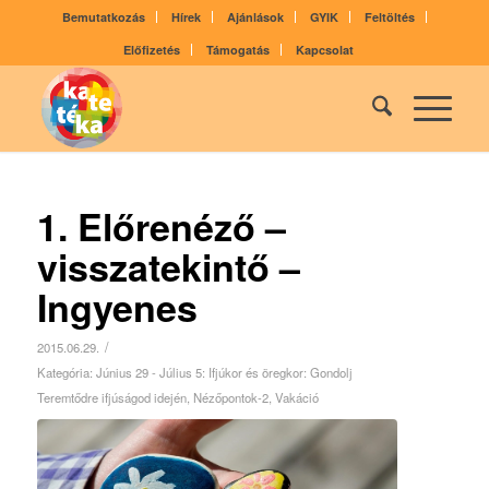
Bemutatkozás
Hírek
Ajánlások
GYIK
Feltöltés
Előfizetés
Támogatás
Kapcsolat
1. Előrenéző –
visszatekintő –
Ingyenes
/
2015.06.29.
Kategória:
Június 29 - Július 5: Ifjúkor és öregkor: Gondolj
Teremtődre ifjúságod idején
,
Nézőpontok-2
,
Vakáció