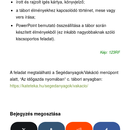
írott és rajzolt igés kártya, könyvjelző;
a tábori élményekhez kapcsolódó történet, mese vagy
vers írása;
PowerPoint bemutató összeállítása a tábor során
készített élményekből (ez inkább nagyobbaknak szóló
kiscsoportos feladat).
Kép: 123RF
A feladat megtalálható a Segédanyagok/Vakáció menüpont
alatt, “Az időgazda nyomában” c. tábori anyagban:
https://kateteka.hu/segedanyagok/vakacio/
Bejegyzés megosztása