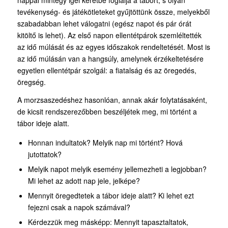
nappal mintegy igei keretbe foglalja a tábort, s olyan
tevékenység- és játékötleteket gyűjtöttünk össze, melyekből
szabadabban lehet válogatni (egész napot és pár órát
kitöltő is lehet). Az első napon ellentétpárok szemléltették
az idő múlását és az egyes időszakok rendeltetését. Most is
az idő múlásán van a hangsúly, amelynek érzékeltetésére
egyetlen ellentétpár szolgál: a fiatalság és az öregedés,
öregség.
A morzsaszedéshez hasonlóan, annak akár folytatásaként,
de kicsit rendszerezőbben beszéljétek meg, mi történt a
tábor ideje alatt.
Honnan indultatok? Melyik nap mi történt? Hová
jutottatok?
Melyik napot melyik esemény jellemezheti a legjobban?
Mi lehet az adott nap jele, jelképe?
Mennyit öregedtetek a tábor ideje alatt? Ki lehet ezt
fejezni csak a napok számával?
Kérdezzük meg másképp: Mennyit tapasztaltatok,