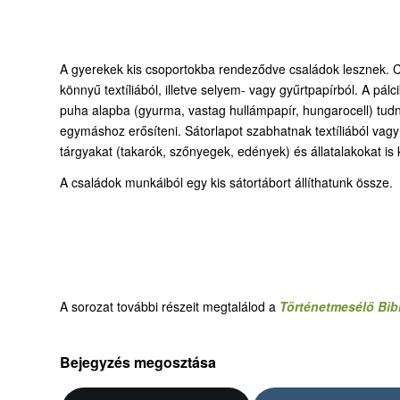
A gyerekek kis csoportokba rendeződve családok lesznek. Cs
könnyű textíliából, illetve selyem- vagy gyűrtpapírból. A pálc
puha alapba (gyurma, vastag hullámpapír, hungarocell) tudn
egymáshoz erősíteni. Sátorlapot szabhatnak textíliából vagy
tárgyakat (takarók, szőnyegek, edények) és állatalakokat is 
A családok munkáiból egy kis sátortábort állíthatunk össze.
A sorozat további részeit megtalálod a
Történetmesélő Bib
Bejegyzés megosztása