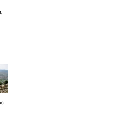
t,
a).