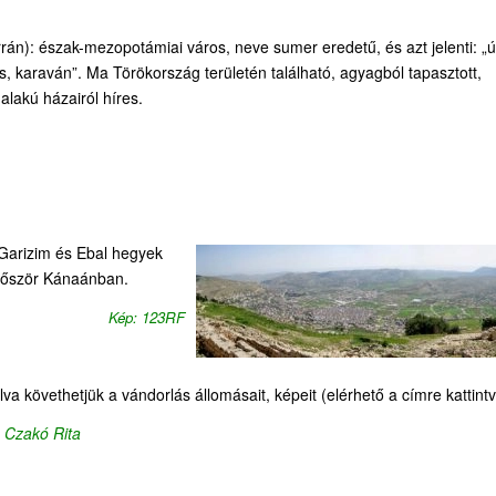
rán): észak-mezopotámiai város, neve sumer eredetű, és azt jelenti: „ú
s, karaván”. Ma Törökország területén található, agyagból tapasztott,
lakú házairól híres.
 Garizim és Ebal hegyek
először Kánaánban.
Kép: 123RF
va követhetjük a vándorlás állomásait, képeit (elérhető a címre kattintv
 Czakó Rita