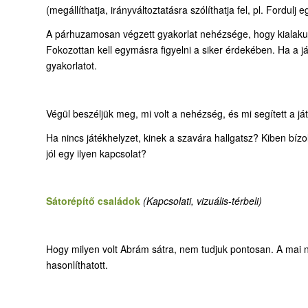
(megállíthatja, irányváltoztatásra szólíthatja fel, pl. Fordulj
A párhuzamosan végzett gyakorlat nehézsége, hogy kialakul
Fokozottan kell egymásra figyelni a siker érdekében. Ha a ját
gyakorlatot.
Végül beszéljük meg, mi volt a nehézség, és mi segített a já
Ha nincs játékhelyzet, kinek a szavára hallgatsz? Kiben bíz
jól egy ilyen kapcsolat?
Sátorépítő családok
(Kapcsolati, vizuális-térbeli)
Hogy milyen volt Abrám sátra, nem tudjuk pontosan. A mai
hasonlíthatott.