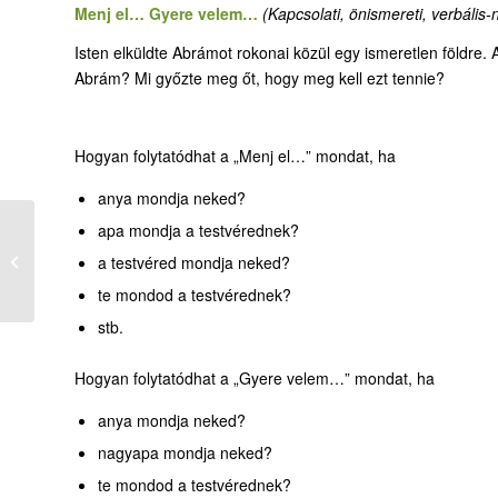
Menj el… Gyere velem…
(Kapcsolati, önismereti, verbális-n
Isten elküldte Abrámot rokonai közül egy ismeretlen földre.
Abrám? Mi győzte meg őt, hogy meg kell ezt tennie?
Hogyan folytatódhat a „Menj el…” mondat, ha
anya mondja neked?
apa mondja a testvérednek?
A felszított kívánság
a testvéred mondja neked?
te mondod a testvérednek?
stb.
Hogyan folytatódhat a „Gyere velem…” mondat, ha
anya mondja neked?
nagyapa mondja neked?
te mondod a testvérednek?