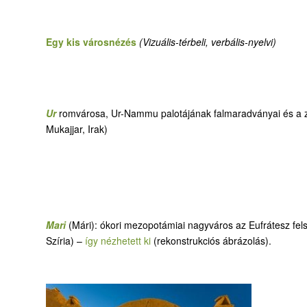
Egy kis városnézés
(Vizuális-térbeli, verbális-nyelvi)
Ur
romvárosa, Ur-Nammu palotájának falmaradványai és a zi
Mukajjar, Irak)
Mari
(Mári): ókori mezopotámiai nagyváros az Eufrátesz felső
Szíria) –
így nézhetett ki
(rekonstrukciós ábrázolás).