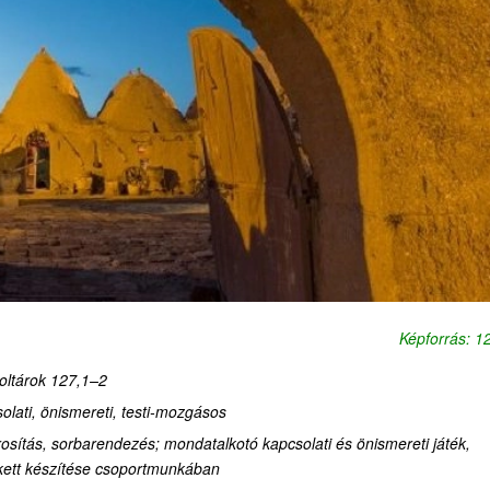
Képforrás: 
ltárok 127,1–2
solati, önismer
eti,
testi-mozgásos
sítás, sorbarendezés; mondatalkotó kapcsolati és önismereti játék,
akett készítése csoportmunkában