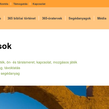
fizetés
Támogatás
Kapcsolat
p
365 bibliai történet
365-óratervek
Segédanyagok
Média
sok
játék, ön- és társismeret, kapcsolat, mozgásos játék
ag, távoktatás
ni segédanyag