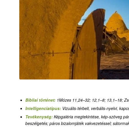
Bibliai történet:
1Mózes 11,24–32; 12,1–8
;
13,1–18
;
Zso
Intelligenciatípus:
Vizuális-térbeli, verbális-nyelvi, kapc
Tevékenység:
Képgaléria megtekintése, kép-szöveg páro
beszélgetés; páros bizalomjáték vakvezetéssel; sátorm