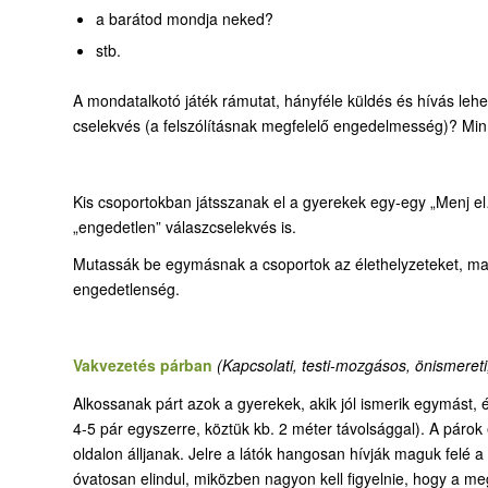
a barátod mondja neked?
stb.
A mondatalkotó játék rámutat, hányféle küldés és hívás leh
cselekvés (a felszólításnak megfelelő engedelmesség)? Min m
Kis csoportokban játsszanak el a gyerekek egy-egy „Menj e
„engedetlen” válaszcselekvés is.
Mutassák be egymásnak a csoportok az élethelyzeteket, ma
engedetlenség.
Vakvezetés párban
(Kapcsolati, testi-mozgásos, önismereti,
Alkossanak párt azok a gyerekek, akik jól ismerik egymást
4-5 pár egyszerre, köztük kb. 2 méter távolsággal). A páro
oldalon álljanak. Jelre a látók hangosan hívják maguk felé a
óvatosan elindul, miközben nagyon kell figyelnie, hogy a meg