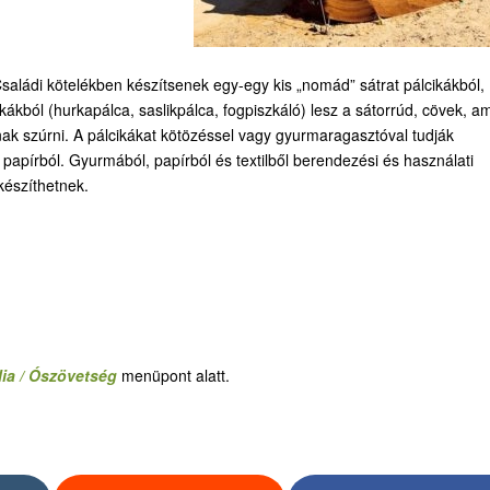
aládi kötelékben készítsenek egy-egy kis „nomád” sátrat pálcikákból,
ikákból (hurkapálca, saslikpálca, fogpiszkáló) lesz a sátorrúd, cövek, am
ak szúrni. A pálcikákat kötözéssel vagy gyurmaragasztóval tudják
 papírból. Gyurmából, papírból és textilből berendezési és használati
készíthetnek.
lia / Ószövetség
menüpont alatt.