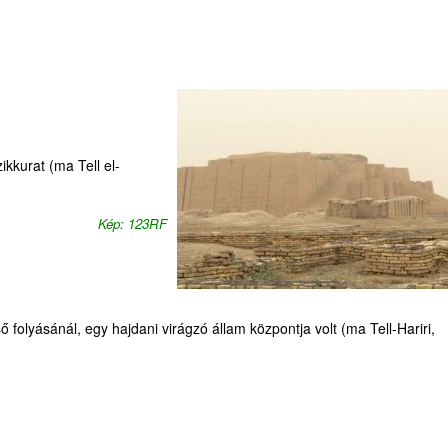
kkurat (ma Tell el-
Kép: 123RF
 folyásánál, egy hajdani virágzó állam központja volt (ma Tell-Hariri,