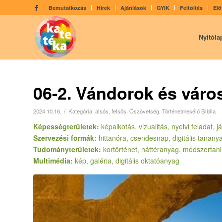
Bemutatkozás
Hírek
Ajánlások
GYIK
Feltöltés
Elő
Nyitóla
06-2. Vándorok és váro
/
2024.10.16.
Kategória:
alsós
,
felsős
,
Ószövetség
,
Történetmesélő Biblia
Képességterületek:
képalkotás, vizualitás, nyelvi feladat, 
Szervezési formák:
hittanóra, csendesnap, digitális tanany
Tudományterületek:
kortörténet, háttéranyag, módszerta
Multimédia:
kép, galéria, digitális oktatóanyag