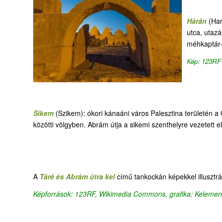
Hárán
(Har
utca, utazá
méhkaptár-a
Kép: 123RF
Sikem
(Szikem): ókori kánaáni város Palesztina területén a
közötti völgyben. Abrám útja a sikemi szenthelyre vezetett 
A
Táré és Abrám útra kel
című tankockán képekkel illusztrál
Képforrások: 123RF, Wikimedia Commons, grafika: Kelemen