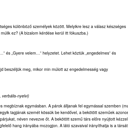
etséges különböző személyek között. Melyikre lesz a válasz készséges
úlik ez? (A bizalom kérdése kerül itt fókuszba.)
l…” és „Gyere velem…” helyzetet. Lehet köztük „engedelmes” és
jd beszéljük meg, mikor min múlott az engedelmesség vagy
 verbális-nyelvi)
, és megbíznak egymásban. A párok álljanak fel egymással szemben (m
k egyik tagjának szemét kössük be kendővel, a bekötött szeműek azono
 párjukat, néven nevezve őt. A bekötött szemű társ előre nyújtott kézzel
felelő hang irányába mozogjon. A látó szavaival irányíthatja is a társát