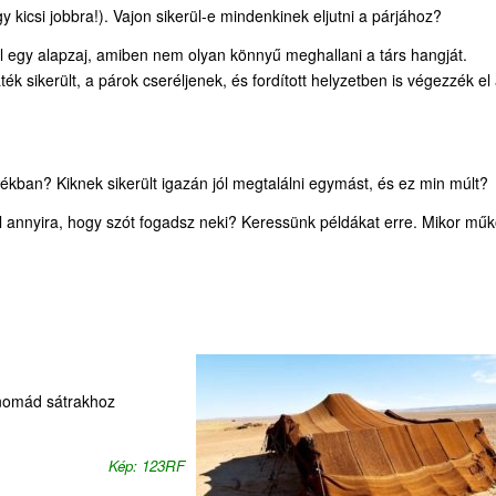
 egy kicsi jobbra!). Vajon sikerül-e mindenkinek eljutni a párjához?
 egy alapzaj, amiben nem olyan könnyű meghallani a társ hangját.
ék sikerült, a párok cseréljenek, és fordított helyzetben is végezzék el
tékban? Kiknek sikerült igazán jól megtalálni egymást, és ez min múlt?
ol annyira, hogy szót fogadsz neki? Keressünk példákat erre. Mikor műk
 nomád sátrakhoz
Kép: 123RF