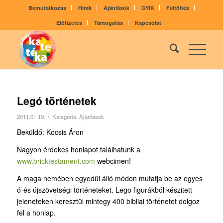
Bemutatkozás
Hírek
Ajánlások
GYIK
Feltöltés
Előfizetés
Támogatás
Kapcsolat
Legó történetek
/
2011.01.19.
Kategória:
Ajánlások
Beküldő: Kocsis Áron
Nagyon érdekes honlapot találhatunk a
www.bricktestament.com
webcimen!
A maga nemében egyedül álló módon mutatja be az egyes
ó-és újszövetségi történeteket. Lego figurákból készitett
jeleneteken keresztül mintegy 400 bibliai történetet dolgoz
fel a honlap.