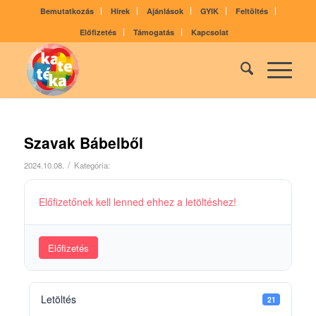
Bemutatkozás
Hírek
Ajánlások
GYIK
Feltöltés
Előfizetés
Támogatás
Kapcsolat
Szavak Bábelből
/
2024.10.08.
Kategória:
Előfizetőnek kell lenned ehhez a letöltéshez!
Előfizetés
Letöltés
21