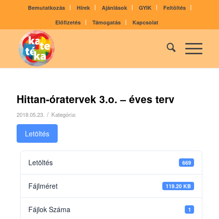
Bemutatkozás
Hírek
Ajánlások
GYIK
Feltöltés
Előfizetés
Támogatás
Kapcsolat
Hittan-óratervek 3.o. – éves terv
/
2018.05.23.
Kategória:
Letöltés
Letöltés
669
Fájlméret
119.20 KB
Fájlok Száma
1