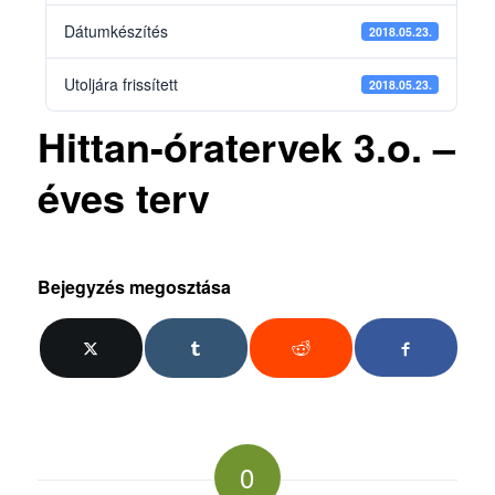
Dátumkészítés
2018.05.23.
Utoljára frissített
2018.05.23.
Hittan-óratervek 3.o. –
éves terv
Bejegyzés megosztása
0