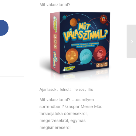
Mit választanál?
Ajánlások
felnőtt
felsős
ifis
Mit választanál? …és milyen
sorrendben? Gáspár Merse Előd
társasjátéka döntésekről,
megérzésekről, egymás
megismeréséről.