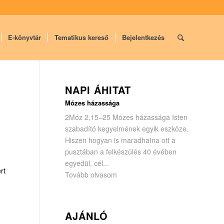
E-könyvtár
Tematikus kereső
Bejelentkezés
NAPI ÁHITAT
Mózes házassága
2Móz 2,15–25 Mózes házassága Isten
szabadító kegyelmének egyik eszköze.
Hiszen hogyan is maradhatna ott a
pusztában a felkészülés 40 évében
egyedül, cél...
rt
Tovább olvasom
AJÁNLÓ