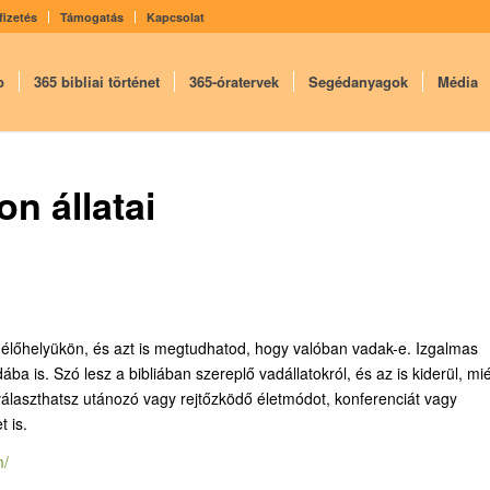
fizetés
Támogatás
Kapcsolat
p
365 bibliai történet
365-óratervek
Segédanyagok
Média
n állatai
 élőhelyükön, és azt is megtudhatod, hogy valóban vadak-e. Izgalmas
ba is. Szó lesz a bibliában szereplő vadállatokról, és az is kiderül, mié
választhatsz utánozó vagy rejtőzködő életmódot, konferenciát vagy
t is.
m/