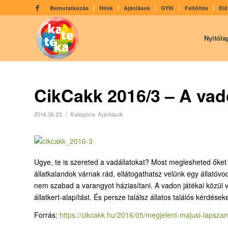
Bemutatkozás
Hírek
Ajánlások
GYIK
Feltöltés
Elő
Nyitóla
CikCakk 2016/3 – A vado
/
2016.06.23.
Kategória:
Ajánlások
Ugye, te is szereted a vadállatokat? Most meglesheted őket
állatkalandok várnak rád, ellátogathatsz velünk egy állatóvodá
nem szabad a varangyot háziasítani. A vadon játékai közül 
állatkert-alapítást. És persze találsz állatos találós kérdéseke
Forrás:
https://cikcakk.hu/2016/05/megjelent-majusi-lapsza