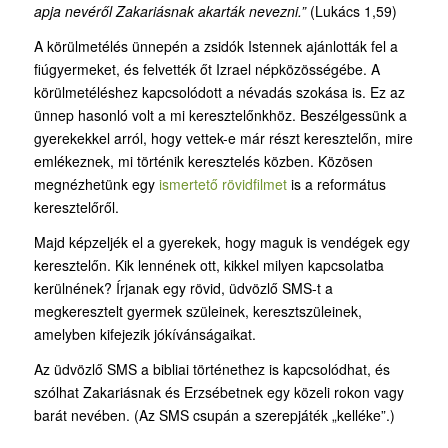
apja nevéről Zakariásnak akarták nevezni.”
(Lukács 1,59)
A körülmetélés ünnepén a zsidók Istennek ajánlották fel a
fiúgyermeket, és felvették őt Izrael népközösségébe. A
körülmetéléshez kapcsolódott a névadás szokása is. Ez az
ünnep hasonló volt a mi keresztelőnkhöz. Beszélgessünk a
gyerekekkel arról, hogy vettek-e már részt keresztelőn, mire
emlékeznek, mi történik keresztelés közben. Közösen
megnézhetünk egy
ismertető rövidfilmet
is a református
keresztelőről.
Majd képzeljék el a gyerekek, hogy maguk is vendégek egy
keresztelőn. Kik lennének ott, kikkel milyen kapcsolatba
kerülnének? Írjanak egy rövid, üdvözlő SMS-t a
megkeresztelt gyermek szüleinek, keresztszüleinek,
amelyben kifejezik jókívánságaikat.
Az üdvözlő SMS a bibliai történethez is kapcsolódhat, és
szólhat Zakariásnak és Erzsébetnek egy közeli rokon vagy
barát nevében. (Az SMS csupán a szerepjáték „kelléke”.)