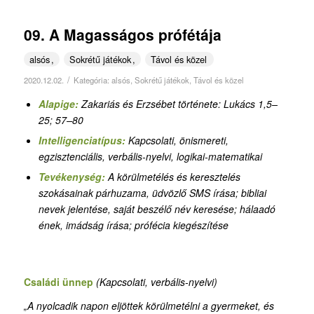
09. A Magasságos prófétája
alsós
Sokrétű játékok
Távol és közel
/
2020.12.02.
Kategória:
alsós
,
Sokrétű játékok
,
Távol és közel
Alapige:
Zakariás és Erzsébet története: Lukács 1,5–
25
; 57–80
Intelligenciatípus:
Kapcsolati, önismereti,
egzisztenciális,
verbális-nyelvi, logikai-matematikai
Tevékenység:
A körülmetélés és keresztelés
szokásainak párhuzama, üdvözlő SMS írása; bibliai
nevek jelentése, saját beszélő név keresése; hálaadó
ének, imádság írása; prófécia kiegészítése
Családi ünnep
(Kapcsolati,
verbális-nyelvi)
„A nyolcadik napon eljöttek körülmetélni a gyermeket, és