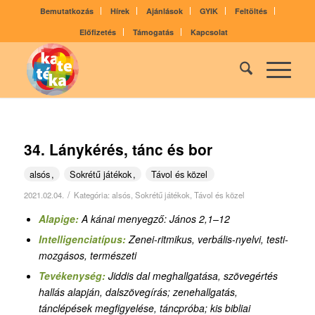
Bemutatkozás
Hírek
Ajánlások
GYIK
Feltöltés
Előfizetés
Támogatás
Kapcsolat
34. Lánykérés, tánc és bor
alsós
Sokrétű játékok
Távol és közel
/
2021.02.04.
Kategória:
alsós
,
Sokrétű játékok
,
Távol és közel
Alapige:
A kánai menyegző: János 2,1–12
Intelligenciatípus:
Zenei-ritmikus, verbális-nyelvi, testi-
mozgásos, természeti
Tevékenység:
Jiddis dal meghallgatása, szövegértés
hallás alapján, dalszövegírás; zenehallgatás,
tánclépések megfigyelése, táncpróba; kis bibliai