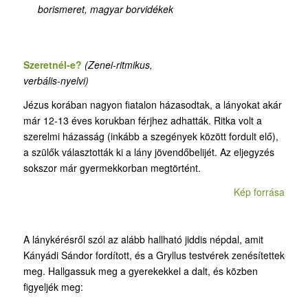
borismeret, magyar borvidékek
Szeretnél-e?
(Z
enei-ritmikus,
verbális-nyelvi)
Jézus korában nagyon fiatalon házasodtak, a lányokat akár
már 12-13 éves korukban férjhez adhatták. Ritka volt a
szerelmi házasság (inkább a szegények között fordult elő),
a szülők választották ki a lány jövendőbelijét. Az eljegyzés
sokszor már gyermekkorban megtörtént.
Kép forrása
A lánykérésről szól az alább hallható jiddis népdal, amit
Kányádi Sándor fordított, és a Gryllus testvérek zenésítettek
meg. Hallgassuk meg a gyerekekkel a dalt, és közben
figyeljék meg: