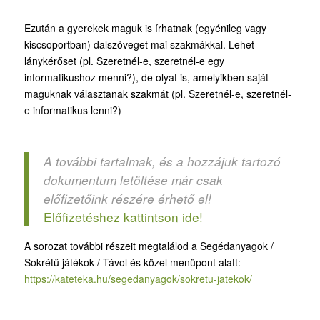
Ezután a gyerekek maguk is írhatnak (egyénileg vagy
kiscsoportban) dalszöveget mai szakmákkal. Lehet
lánykérőset (pl. Szeretnél-e, szeretnél-e egy
informatikushoz menni?), de olyat is, amelyikben saját
maguknak választanak szakmát (pl. Szeretnél-e, szeretnél-
e informatikus lenni?)
A további tartalmak, és a hozzájuk tartozó
dokumentum letöltése már csak
előfizetőink részére érhető el!
Előfizetéshez kattintson ide!
A sorozat további részeit megtalálod a Segédanyagok /
Sokrétű játékok / Távol és közel menüpont alatt:
https://kateteka.hu/segedanyagok/sokretu-jatekok/