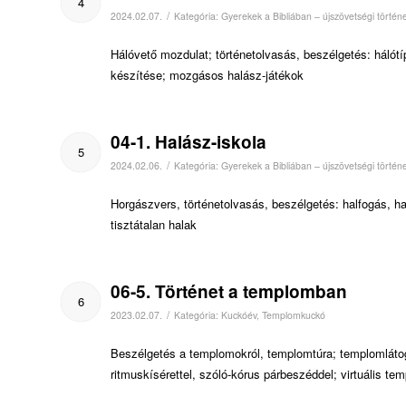
4
/
2024.02.07.
Kategória:
Gyerekek a Bibliában – újszövetségi történ
Hálóvető mozdulat; történetolvasás, beszélgetés: hálótí
készítése; mozgásos halász-játékok
04-1. Halász-iskola
5
/
2024.02.06.
Kategória:
Gyerekek a Bibliában – újszövetségi történ
Horgászvers, történetolvasás, beszélgetés: halfogás, hal
tisztátalan halak
06-5. Történet a templomban
6
/
2023.02.07.
Kategória:
Kuckóév
,
Templomkuckó
Beszélgetés a templomokról, templomtúra; templomláto
ritmuskísérettel, szóló-kórus párbeszéddel; virtuális te