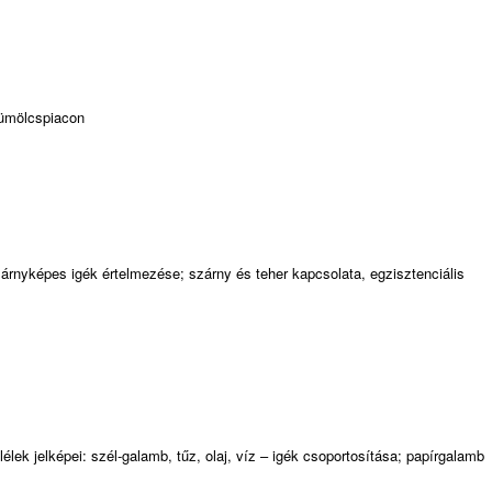
yümölcspiacon
zárnyképes igék értelmezése; szárny és teher kapcsolata, egzisztenciális
lélek jelképei: szél-galamb, tűz, olaj, víz – igék csoportosítása; papírgalamb