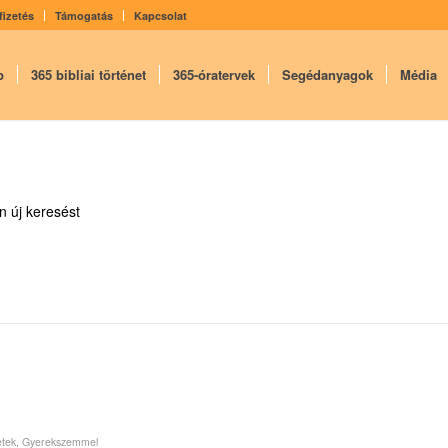
fizetés
Támogatás
Kapcsolat
p
365 bibliai történet
365-óratervek
Segédanyagok
Média
 új keresést
etek
,
Gyerekszemmel