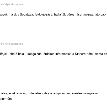
etek
,
Gyerekszemmel
pusok, halak válogatása, feldolgozása; halfajták párosítása; mozgatható papí
etek
,
Gyerekszemmel
fajok, ehető halak; képgaléria, érdekes információk a Kinneret-tóról; tiszta é
gatás, énektanulás, történetmondás a templomban; éneklés mozgással,
mplomtúra