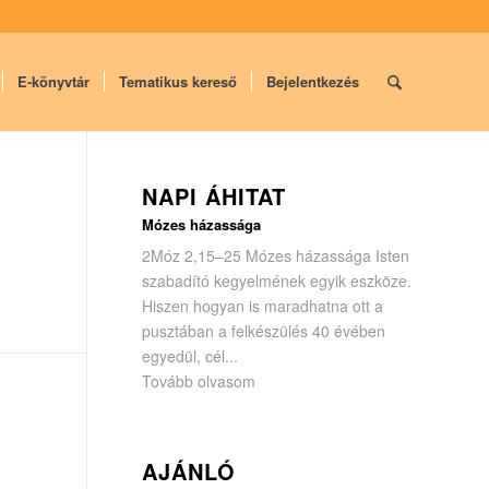
E-könyvtár
Tematikus kereső
Bejelentkezés
NAPI ÁHITAT
Mózes házassága
2Móz 2,15–25 Mózes házassága Isten
szabadító kegyelmének egyik eszköze.
Hiszen hogyan is maradhatna ott a
pusztában a felkészülés 40 évében
egyedül, cél...
Tovább olvasom
AJÁNLÓ