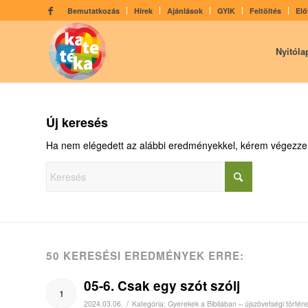
Bemutatkozás
Hírek
Ajánlások
GYIK
Feltöltés
Elő
Nyitóla
Új keresés
Ha nem elégedett az alábbi eredményekkel, kérem végezzen
50 KERESÉSI EREDMÉNYEK ERRE:
05-6. Csak egy szót szólj
1
/
2024.03.06.
Kategória:
Gyerekek a Bibliában – újszövetségi történ