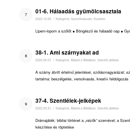
01-6. Hálaadás gyümölcsasztala
7
/
2022.10.05.
Kategória:
Gyümölcskuckó
,
Kuckóév
Lipem-lopom a szőlőt ● Böngésző és hálaadó nap ● G
38-1. Ami szárnyakat ad
8
/
2022.06.07.
Kategória:
Állatok a Bibliában
,
Sokrétű játékok
A szárny átvitt értelmű jelentései, szólásmagyarázat; s
tartalma: beszélgetés, versolvasás, kreatív feldolgozás
37-4. Szentlélek-jelképek
9
/
2022.05.31.
Kategória:
Állatok a Bibliában
,
Sokrétű játékok
Drámajáték: bibliai történet a „nézők” szemével; a Szent
készítése és röptetése