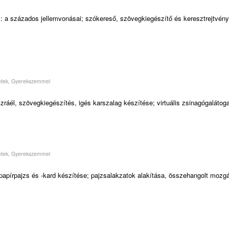
és: a százados jellemvonásai; szókereső, szövegkiegészítő és keresztrejtvény
etek
,
Gyerekszemmel
ráél, szövegkiegészítés, igés karszalag készítése; virtuális zsinagógalátog
etek
,
Gyerekszemmel
; papírpajzs és -kard készítése; pajzsalakzatok alakítása, összehangolt mozg