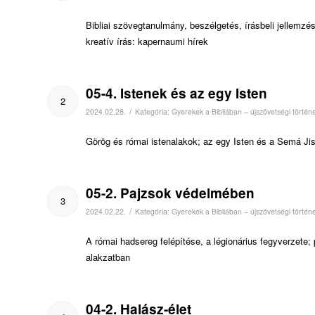
Bibliai szövegtanulmány, beszélgetés, írásbeli jellemz
kreatív írás: kapernaumi hírek
05-4. Istenek és az egy Isten
2
/
2024.02.28.
Kategória:
Gyerekek a Bibliában – újszövetségi történ
Görög és római istenalakok; az egy Isten és a Semá Jisz
05-2. Pajzsok védelmében
3
/
2024.02.22.
Kategória:
Gyerekek a Bibliában – újszövetségi történ
A római hadsereg felépítése, a légionárius fegyverzete
alakzatban
04-2. Halász-élet