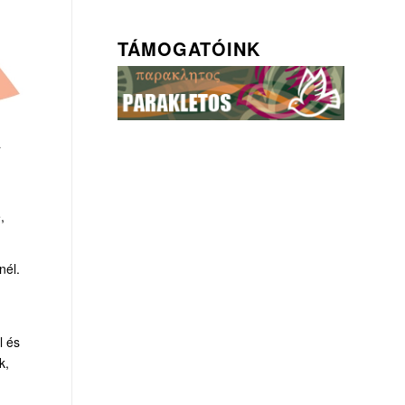
TÁMOGATÓINK
a
,
nél.
l és
k,