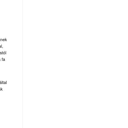
inek
l,
stól
 fa
ltal
ak