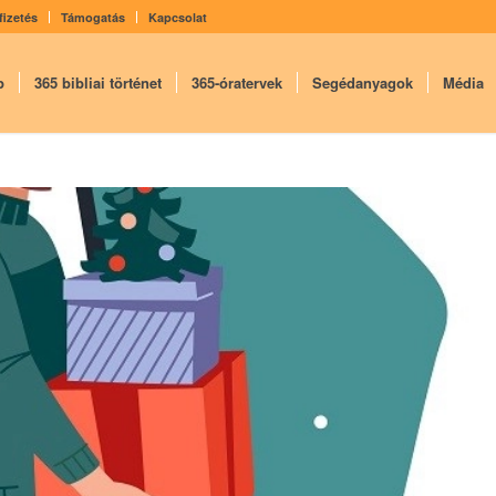
fizetés
Támogatás
Kapcsolat
p
365 bibliai történet
365-óratervek
Segédanyagok
Média