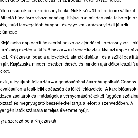
lten essenek be a karácsonyfa alá. Nekik készült a hardcore változat,
ltölthető húsz évre visszamenőleg. Kisjézuska minden este felsorolja az
dóbb, majd fenyegetőbb hangon, és egyetlen karácsonyi dalt játszik
z ünnepet!
 Kisjézuska app beállítás szerint hozza az ajándékot karácsonykor – ak
szükség esetén a fát is ő hozza – aki rendelkezik a Nyuszi app extráva
l. Kisjézuska fogadja a leveleket, ajándéklistákat, és a szülői beállítá
m jár. Kisjézuska minden esetben dicsér, és minden ajándékot leszállít a
eket.
lkezik, a legújabb fejlesztés – a gondosórával összehangolható Gondos
alósuljon a testi-lelki egészség és jóllét felügyelete. A kardiológusok á
zett zsoltárok és imádságok a vérnyomásértékektől függően szólaln
iztató és megnyugtató beszédekkel tartja a lelket a szenvedőben. A
engén látók számára is teljes élvezetet nyújt.
nyra szerezd be a Kisjézuskát!