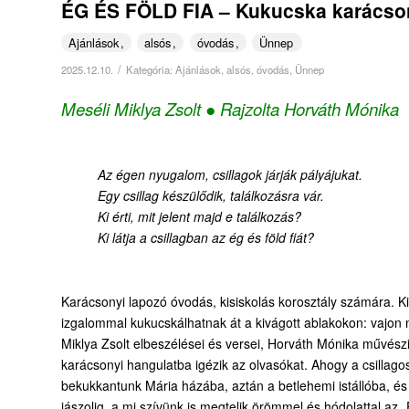
ÉG ÉS FÖLD FIA – Kukucska karácso
Ajánlások
alsós
óvodás
Ünnep
/
2025.12.10.
Kategória:
Ajánlások
,
alsós
,
óvodás
,
Ünnep
Meséli Miklya Zsolt ● Rajzolta Horváth Mónika
Az égen nyugalom, csillagok járják pályájukat.
Egy csillag készülődik, találkozásra vár.
Ki érti, mit jelent majd e találkozás?
Ki látja a csillagban az ég és föld fiát?
Karácsonyi lapozó óvodás, kisiskolás korosztály számára. K
izgalommal kukucskálhatnak át a kivágott ablakokon: vajon m
Miklya Zsolt elbeszélései és versei, Horváth Mónika művészi
karácsonyi hangulatba igézik az olvasókat. Ahogy a csillago
bekukkantunk Mária házába, aztán a betlehemi istállóba, és
jászolig, a mi szívünk is megtelik örömmel és hódolattal az „Ég