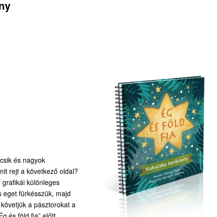
ny
icsik és nagyok
it rejt a következő oldal?
 grafikái különleges
s eget fürkésszük, majd
 követjük a pásztorokat a
 és föld fia” előtt.