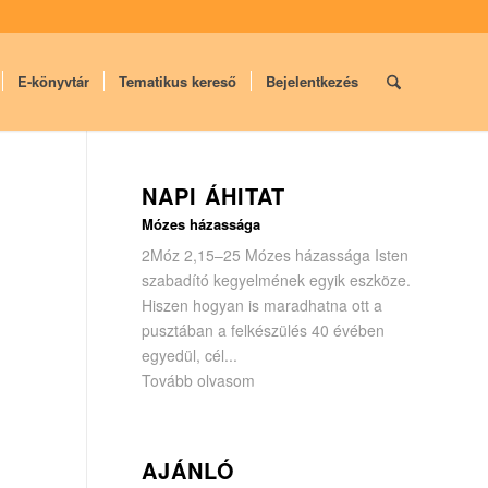
E-könyvtár
Tematikus kereső
Bejelentkezés
NAPI ÁHITAT
Mózes házassága
2Móz 2,15–25 Mózes házassága Isten
szabadító kegyelmének egyik eszköze.
Hiszen hogyan is maradhatna ott a
pusztában a felkészülés 40 évében
egyedül, cél...
Tovább olvasom
AJÁNLÓ