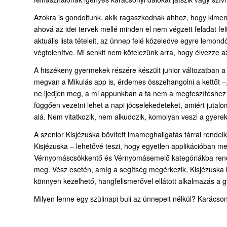
Azokra is gondoltunk, akik ragaszkodnak ahhoz, hogy kimerü
ahová az idei tervek mellé minden el nem végzett feladat fe
aktuális lista tételeit, az ünnep felé közeledve egyre lemon
végtelenítve. Mi senkit nem kötelezünk arra, hogy élvezze a
A hiszékeny gyermekek részére készült junior változatban a
megvan a Mikulás app is, érdemes összehangolni a kettőt –, 
ne ijedjen meg, a mi appunkban a fa nem a megfeszítéshez kel
függően vezetni lehet a napi jócselekedeteket, amiért jutalo
alá. Nem vitatkozik, nem alkudozik, komolyan veszi a gyerek
A szenior Kisjézuska bővített imameghallgatás tárral rende
Kisjézuska – lehetővé teszi, hogy egyetlen applikációban megv
Vérnyomáscsökkentő és Vérnyomásemelő kategóriákba rende
meg. Vész esetén, amíg a segítség megérkezik, Kisjézuska b
könnyen kezelhető, hangfelismerővel ellátott alkalmazás a gy
Milyen lenne egy szülinapi buli az ünnepelt nélkül? Karácso