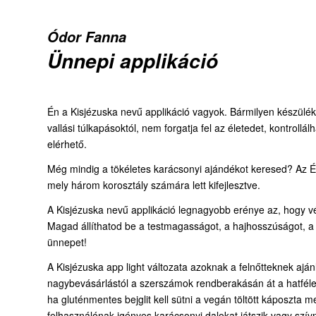
Ódor Fanna
Ünnepi applikáció
Én a Kisjézuska nevű applikáció vagyok. Bármilyen készülé
vallási túlkapásoktól, nem forgatja fel az életedet, kontrol
elérhető.
Még mindig a tökéletes karácsonyi ajándékot keresed? Az Én
mely három korosztály számára lett kifejlesztve.
A Kisjézuska nevű applikáció legnagyobb erénye az, hogy vé
Magad állíthatod be a testmagasságot, a hajhosszúságot, a b
ünnepet!
A Kisjézuska app light változata azoknak a felnőtteknek ajá
nagybevásárlástól a szerszámok rendberakásán át a hatféle 
ha gluténmentes bejglit kell sütni a vegán töltött káposzta
felhasználónak igényes karácsonyi dalokat játszik vagy szí