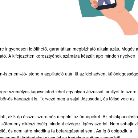
kre ingyenesen letölthető, garantáltan megbízható alkalmazás. Megóv 
lálható. A kifejezetten keresztyének számára készült app minden nyelven
-Istenem-Jó-Istenem applikáció után itt az idei advent különlegessége
gre személyes kapcsolatod lehet egy olyan Jézussal, amilyet te szeret
őr-és hangszínt is. Tervezd meg a saját Jézusodat, és töltsd vele az
nlott, akik ép ésszel szeretnék megélni az ünnepeket. Az ablakpucolástó
sütemény elkészítéséig mindent elvégez, igény szerint. Nem sóhajtozi
 mellé, és nem káromkodik a fa befaragásánál sem. Amíg ő dolgozik, a
vmelengető történeteket olvas fel az irodalom gyöngyszemeiből.