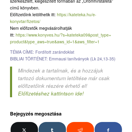
szerkesztett, kiegészített formában az „Örömhírstaféta”
című könyvben.
Előfizetőink letölthetik itt:
https://kateteka.hu/e-
konyvtar/fizetos/
Nem előfizetők megvásárolhatják
itt:
https://www.konyves.hu/?
s=kateteka09&post_type=
product&type_aws=true&aws_id=
1&aws_filter=1
TÉMA CÍME: Fordított zarándoklat
BIBLIAI TÖRTÉNET: Emmausi tanítványok (Lk 24,13-35)
Mindezek a tartalmak, és a hozzájuk
tartozó dokumentum letöltése már csak
előfizetőink részére érhető el!
Előfizetéshez kattintson ide!
Bejegyzés megosztása