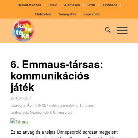
Bemutatkozás
Hírek
Ajánlások
GYIK
Feltöltés
Előfizetés
Támogatás
Kapcsolat
6. Emmaus-társas:
kommunikációs
játék
/
2015.04.09.
Kategória:
Április 6-12: Fordított zarándoklat: Emmausi
tanítványok
,
Nézőpontok-1
,
Ünnepsoroló
Ez az anyag és a teljes Ünnepsoroló sorozat megjelent