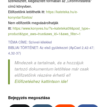
szerkesztett, kiegészített formában az „Örömhírstaféta”
című könyvben.
Előfizetőink letölthetik itt:
https://kateteka.hu/e-
konyvtar/fizetos/
Nem előfizetők megvásárolhatják
itt:
https://www.konyves.hu/?
s=kateteka09&post_type=
product&type_aws=true&aws_id=
1&aws_filter=1
TÉMA CÍME: Szívvel-lélekkel
BIBLIAI TÖRTÉNET: Az első gyülekezet (ApCsel 2,42-47;
4,32-37)
Mindezek a tartalmak, és a hozzájuk
tartozó dokumentum letöltése már csak
előfizetőink részére érhető el!
Előfizetéshez kattintson ide!
Bejegyzés megosztása