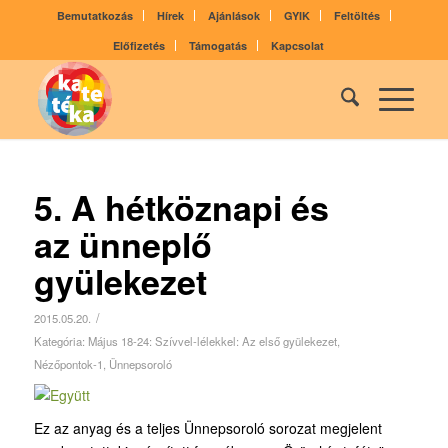
Bemutatkozás
Hírek
Ajánlások
GYIK
Feltöltés
Előfizetés
Támogatás
Kapcsolat
5. A hétköznapi és
az ünneplő
gyülekezet
/
2015.05.20.
Kategória:
Május 18-24: Szívvel-lélekkel: Az első gyülekezet
,
Nézőpontok-1
,
Ünnepsoroló
Ez az anyag és a teljes Ünnepsoroló sorozat megjelent