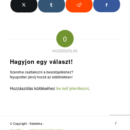
0
HOZZÁSZÓLÁS
Hagyjon egy választ!
Szeretne csatlakozni a beszélgetéshez?
Nyugodtan járulj hozzá az alábbiakban!
Hozzászólás küldéséhez
be kell jelentkezni
.
© Copyright - Kateteka -
Kezdőlap
Adatvédelmi tájékoztató