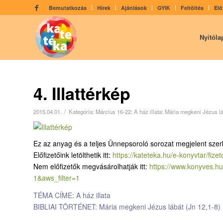
Bemutatkozás
Hírek
Ajánlások
GYIK
Feltöltés
Elő
Nyitóla
4. Illattérkép
/
2015.04.01.
Kategória:
Március 16­-22: A ház illata: Mária megkeni Jézus l
Ez az anyag és a teljes Ünnepsoroló sorozat megjelent szer
Előfizetőink letölthetik itt:
https://kateteka.hu/e-
konyvtar/fizet
Nem előfizetők megvásárolhatják itt:
https://www.konyves.hu
1&aws_filter=1
TÉMA CÍME: A ház illata
BIBLIAI TÖRTÉNET: Mária megkeni Jézus lábát (Jn 12,1-8)