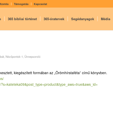
fizetés
Támogatás
Kapcsolat
p
365 bibliai történet
365-óratervek
Segédanyagok
Média
ábát
,
Nézőpontok-1
,
Ünnepsoroló
kesztett, kiegészített formában az „Örömhírstaféta” című könyvben.
os/
/?
s=kateteka09&post_type=
product&type_aws=true&aws_id=