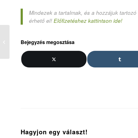
Mindezek a tartalmak, és a hozzájuk tartozó
érhető el!
Előfizetéshez kattintson ide!
Bejegyzés megosztása
3. Illatkakukktojás
Hagyjon egy választ!