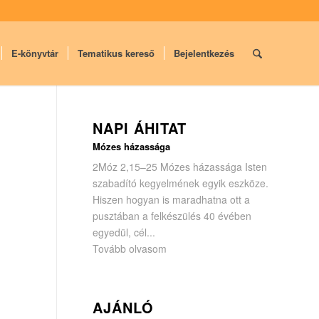
E-könyvtár
Tematikus kereső
Bejelentkezés
NAPI ÁHITAT
Mózes házassága
2Móz 2,15–25 Mózes házassága Isten
szabadító kegyelmének egyik eszköze.
Hiszen hogyan is maradhatna ott a
pusztában a felkészülés 40 évében
egyedül, cél...
Tovább olvasom
AJÁNLÓ