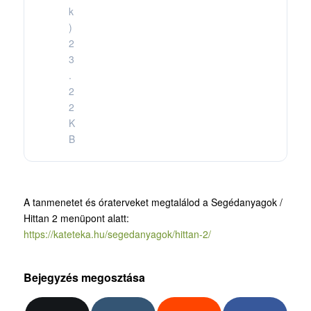
k
)
2
3
.
2
2
K
B
A tanmenetet és óraterveket megtalálod a Segédanyagok /
Hittan 2 menüpont alatt:
https://kateteka.hu/segedanyagok/hittan-2/
Bejegyzés megosztása