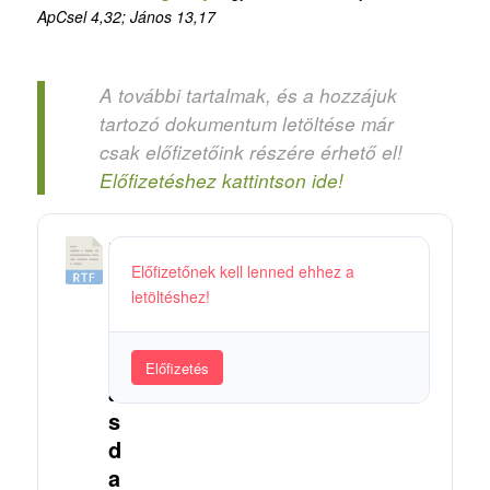
ApCsel 4,32; János 13,17
A további tartalmak, és a hozzájuk
tartozó dokumentum letöltése már
csak előfizetőink részére érhető el!
Előfizetéshez kattintson ide!
F
Előfizetőnek kell lenned ehhez a
o
letöltéshez!
l
y
t
Előfizetés
a
s
d
a