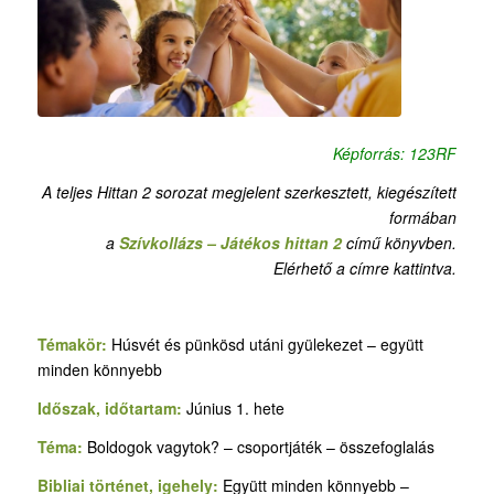
Képforrás: 123RF
A teljes Hittan 2 sorozat megjelent szerkesztett, kiegészített
formában
a
Szívkollázs – Játékos hittan 2
című könyvben.
Elérhető a címre kattintva.
Témakör:
Húsvét és pünkösd utáni gyülekezet – együtt
minden könnyebb
Időszak, időtartam:
Június 1. hete
Téma:
Boldogok vagytok? – csoportjáték – összefoglalás
Bibliai történet, igehely:
Együtt minden könnyebb –