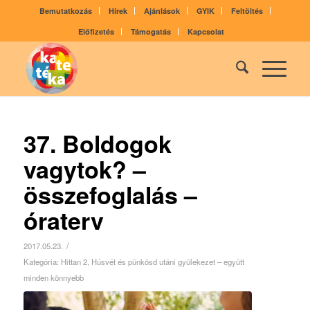
Bemutatkozás
Hírek
Ajánlások
GYIK
Feltöltés
Előfizetés
Támogatás
Kapcsolat
37. Boldogok
vagytok? –
összefoglalás –
óraterv
/
2017.05.23.
Kategória:
Hittan 2
,
Húsvét és pünkösd utáni gyülekezet – együtt
minden könnyebb