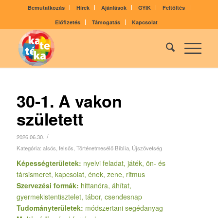
Bemutatkozás
Hírek
Ajánlások
GYIK
Feltöltés
Előfizetés
Támogatás
Kapcsolat
30-1. A vakon
született
/
2026.06.30.
Kategória:
alsós
,
felsős
,
Történetmesélő Biblia
,
Újszövetség
Képességterületek:
nyelvi feladat, játék, ön- és
társismeret, kapcsolat, ének, zene, ritmus
Szervezési formák:
hittanóra, áhítat,
gyermekistentisztelet, tábor, csendesnap
Tudományterületek:
módszertani segédanyag