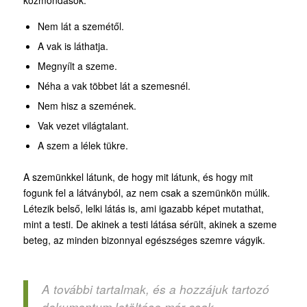
közmondások:
Nem lát a szemétől.
A vak is láthatja.
Megnyílt a szeme.
Néha a vak többet lát a szemesnél.
Nem hisz a szemének.
Vak vezet világtalant.
A szem a lélek tükre.
A szemünkkel látunk, de hogy mit látunk, és hogy mit
fogunk fel a látványból, az nem csak a szemünkön múlik.
Létezik belső, lelki látás is, ami igazabb képet mutathat,
mint a testi. De akinek a testi látása sérült, akinek a szeme
beteg, az minden bizonnyal egészséges szemre vágyik.
A további tartalmak, és a hozzájuk tartozó
dokumentum letöltése már csak