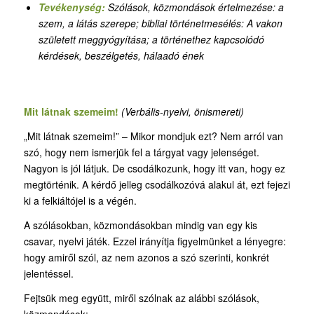
Tevékenység:
Szólások, közmondások értelmezése: a
szem, a látás szerepe
;
bibliai történetmesélés: A vakon
született meggyógyítása; a történethez kapcsolódó
kérdések, beszélgetés, hálaadó ének
Mit látnak szemeim!
(Verbális-nyelvi, önismereti)
„Mit látnak szemeim!” – Mikor mondjuk ezt? Nem arról van
szó, hogy nem ismerjük fel a tárgyat vagy jelenséget.
Nagyon is jól látjuk. De csodálkozunk, hogy itt van, hogy ez
megtörténik. A kérdő jelleg csodálkozóvá alakul át, ezt fejezi
ki a felkiáltójel is a végén.
A szólásokban, közmondásokban mindig van egy kis
csavar, nyelvi játék. Ezzel irányítja figyelmünket a lényegre:
hogy amiről szól, az nem azonos a szó szerinti, konkrét
jelentéssel.
Fejtsük meg együtt, miről szólnak az alábbi szólások,