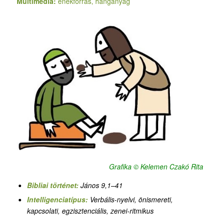
Multimédia:
énekforrás, hanganyag
Grafika © Kelemen Czakó Rita
Bibliai történet:
János 9,1–41
Intelligenciatípus:
Verbális-nyelvi, önismereti,
kapcsolati, egzisztenciális,
zenei-ritmikus