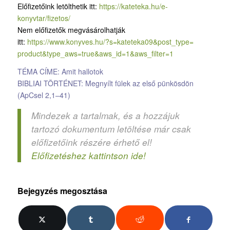
Előfizetőink letölthetik itt:
https://kateteka.hu/e-
konyvtar/fizetos/
Nem előfizetők megvásárolhatják
itt:
https://www.konyves.hu/?
s=kateteka09&post_type=
product&type_aws=true&aws_id=
1&aws_filter=1
TÉMA CÍME: Amit hallotok
BIBLIAI TÖRTÉNET: Megnyílt fülek az első pünkösdön
(ApCsel 2,1–41)
Mindezek a tartalmak, és a hozzájuk
tartozó dokumentum letöltése már csak
előfizetőink részére érhető el!
Előfizetéshez kattintson ide!
Bejegyzés megosztása