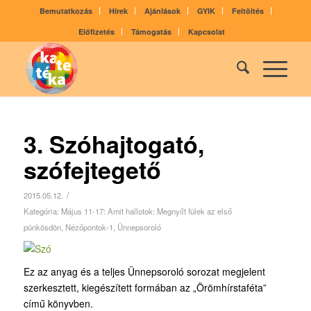
Bemutatkozás
Hírek
Ajánlások
GYIK
Feltöltés
Előfizetés
Támogatás
Kapcsolat
3. Szóhajtogató,
szófejtegető
/
2015.05.12.
Kategória:
Május 11-17: Amit hallotok: Megnyílt fülek az első
pünkösdön
,
Nézőpontok-1
,
Ünnepsoroló
Ez az anyag és a teljes Ünnepsoroló sorozat megjelent
szerkesztett, kiegészített formában az „Örömhírstaféta”
című könyvben.