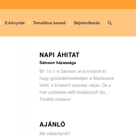
E-könyvtár
Tematikus kereső
Bejelentkezés
NAPI ÁHITAT
Sámson házassága
Bír 14,1–4 Sámson arra hívatott el,
hogy győzedelmeskedjen a filisz­teusok
felett, s bíraként vezesse népét. De a
már születése előtt kiválasztott ifjú...
Tovább olvasom
AJÁNLÓ
Mit választanál?