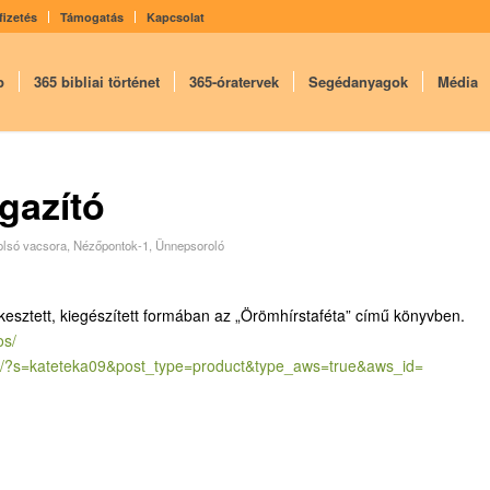
fizetés
Támogatás
Kapcsolat
p
365 bibliai történet
365-óratervek
Segédanyagok
Média
igazító
tolsó vacsora
,
Nézőpontok-1
,
Ünnepsoroló
kesztett, kiegészített formában az „Örömhírstaféta” című könyvben.
os/
/?
s=kateteka09&post_type=
product&type_aws=true&aws_id=