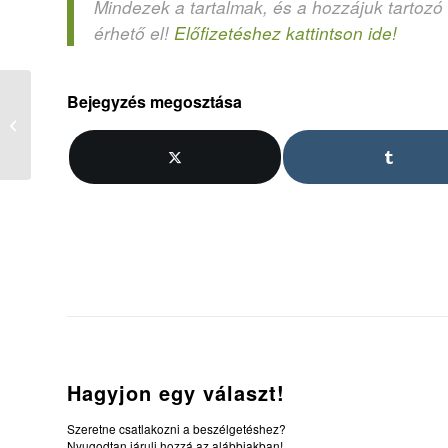
Mindezek a tartalmak, és a hozzájuk tartozó
érhető el!
Előfizetéshez kattintson ide!
Bejegyzés megosztása
2. Vizes lábnyomok
Hagyjon egy választ!
Szeretne csatlakozni a beszélgetéshez?
Nyugodtan járulj hozzá az alábbiakban!