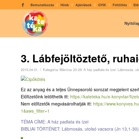
Bemutatkozás
Hírek
Ajánlások
GYIK
Feltöltés
Elő
Nyitóla
3. Lábfejöltöztető, ruha
/
2015.04.01.
Kategória:
Március 23­-29: A ház padlata és ízei: Lábmosás, u
Ez az anyag és a teljes Ünnepsoroló sorozat megjelent szer
Előfizetőink letölthetik itt:
https://kateteka.hu/e-
konyvtar/fizet
Nem előfizetők megvásárolhatják itt:
https://www.konyves.hu
1&aws_filter=1
TÉMA CÍME: A ház padlata és ízei
BIBLIAI TÖRTÉNET: Lábmosás, utolsó vacsora (Jn 13,1-30)