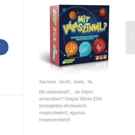
Ajánlások
felnőtt
felsős
ifis
Mit választanál? …és milyen
sorrendben? Gáspár Merse Előd
társasjátéka döntésekről,
megérzésekről, egymás
megismeréséről.