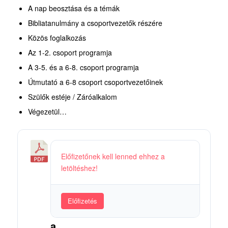
A nap beosztása és a témák
Bibliatanulmány a csoportvezetők részére
Közös foglalkozás
Az 1-2. csoport programja
A 3-5. és a 6-8. csoport programja
Útmutató a 6-8 csoport csoportvezetőinek
Szülők estéje / Záróalkalom
Végezetül…
2
Előfizetőnek kell lenned ehhez a
0
letöltéshez!
0
3
.
Előfizetés
V
a