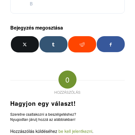
B
Bejegyzés megosztása
0
HOZZÁSZÓLÁS
Hagyjon egy választ!
Szeretne csatlakozni a beszélgetéshez?
Nyugodtan járulj hozzá az alábbiakban!
Hozzászólás küldéséhez
be kell jelentkezni
.