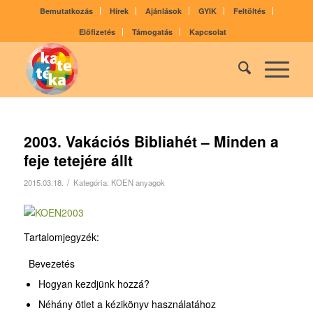
Bemutatkozás
Hírek
Ajánlások
GYIK
Feltöltés
Előfizetés
Támogatás
Kapcsolat
2003. Vakációs Bibliahét – Minden a
feje tetejére állt
/
2015.03.18.
Kategória:
KOEN anyagok
Tartalomjegyzék:
Bevezetés
Hogyan kezdjünk hozzá?
Néhány ötlet a kézikönyv használatához