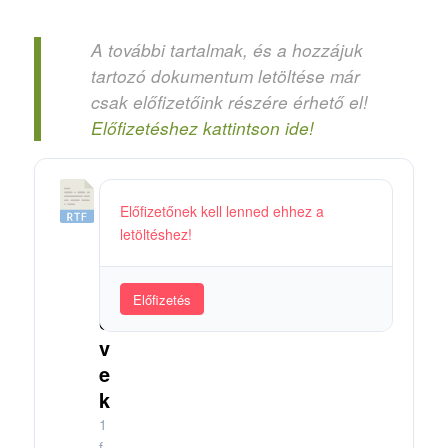
A további tartalmak, és a hozzájuk
tartozó dokumentum letöltése már
csak előfizetőink részére érhető el!
Előfizetéshez kattintson ide!
A
Előfizetőnek kell lenned ehhez a
l
letöltéshez!
a
p
k
Előfizetés
ö
v
e
k
1
f