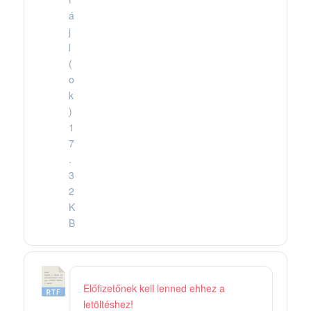
á
j
l
(
o
k
)
1
7
.
3
2
K
B
2
Előfizetőnek kell lenned ehhez a
0
letöltéshez!
.