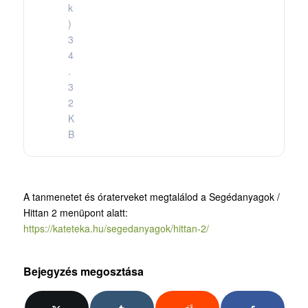
k
)
3
4
.
3
2
K
B
A tanmenetet és óraterveket megtalálod a Segédanyagok /
Hittan 2 menüpont alatt:
https://kateteka.hu/segedanyagok/hittan-2/
Bejegyzés megosztása