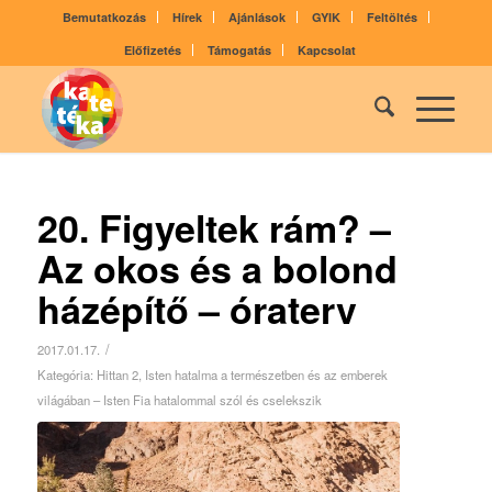
Bemutatkozás
Hírek
Ajánlások
GYIK
Feltöltés
Előfizetés
Támogatás
Kapcsolat
20. Figyeltek rám? –
Az okos és a bolond
házépítő – óraterv
/
2017.01.17.
Kategória:
Hittan 2
,
Isten hatalma a természetben és az emberek
világában – Isten Fia hatalommal szól és cselekszik