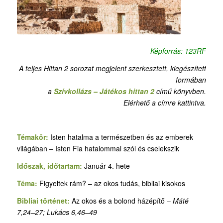
Képforrás: 123RF
A teljes Hittan 2 sorozat megjelent szerkesztett, kiegészített
formában
a
Szívkollázs – Játékos hittan 2
című könyvben.
Elérhető a címre kattintva.
Témakör:
Isten hatalma a természetben és az emberek
világában – Isten Fia hatalommal szól és cselekszik
Időszak, időtartam:
Január 4. hete
Téma:
Figyeltek rám? – az okos tudás, bibliai kisokos
Bibliai történet:
Az okos és a bolond házépítő –
Máté
7,24–27; Lukács 6,46–49