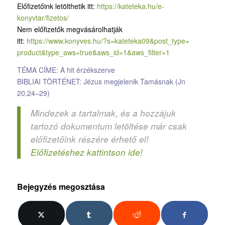
Előfizetőink letölthetik itt:
https://kateteka.hu/e-
konyvtar/fizetos/
Nem előfizetők megvásárolhatják
itt:
https://www.konyves.hu/?
s=kateteka09&post_type=
product&type_aws=true&aws_id=
1&aws_filter=1
TÉMA CÍME: A hit érzékszerve
BIBLIAI TÖRTÉNET: Jézus megjelenik Tamásnak (Jn
20,24–29)
Mindezek a tartalmak, és a hozzájuk
tartozó dokumentum letöltése már csak
előfizetőink részére érhető el!
Előfizetéshez kattintson ide!
Bejegyzés megosztása