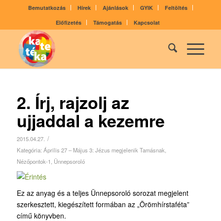
Bemutatkozás
Hírek
Ajánlások
GYIK
Feltöltés
Előfizetés
Támogatás
Kapcsolat
2. Írj, rajzolj az
ujjaddal a kezemre
/
2015.04.27.
Kategória:
Április 27 – Május 3: Jézus megjelenik Tamásnak
,
Nézőpontok-1
,
Ünnepsoroló
Ez az anyag és a teljes Ünnepsoroló sorozat megjelent
szerkesztett, kiegészített formában az „Örömhírstaféta”
című könyvben.