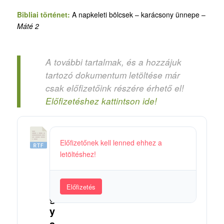
Bibliai történet:
A napkeleti bölcsek – karácsony ünnepe –
Máté 2
A további tartalmak, és a hozzájuk
tartozó dokumentum letöltése már
csak előfizetőink részére érhető el!
Előfizetéshez kattintson ide!
1
Előfizetőnek kell lenned ehhez a
6
letöltéshez!
.
H
o
Előfizetés
g
y
a