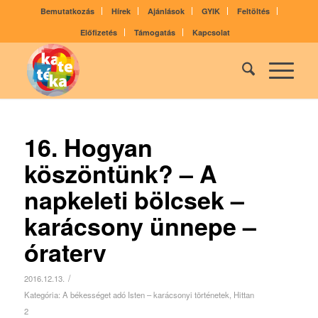
Bemutatkozás
Hírek
Ajánlások
GYIK
Feltöltés
Előfizetés
Támogatás
Kapcsolat
16. Hogyan
köszöntünk? – A
napkeleti bölcsek –
karácsony ünnepe –
óraterv
/
2016.12.13.
Kategória:
A békességet adó Isten – karácsonyi történetek
,
Hittan
2