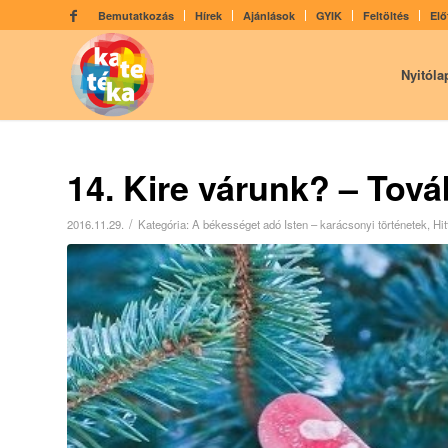
Bemutatkozás
Hírek
Ajánlások
GYIK
Feltöltés
Elő
Nyitóla
14. Kire várunk? – Továb
/
2016.11.29.
Kategória:
A békességet adó Isten – karácsonyi történetek
,
Hit