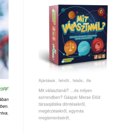
Ajánlások
felnőtt
felsős
ifis
123RF
Mit választanál? …és milyen
sorrendben? Gáspár Merse Előd
mában
társasjátéka döntésekről,
ben.
megérzésekről, egymás
ntva.
megismeréséről.