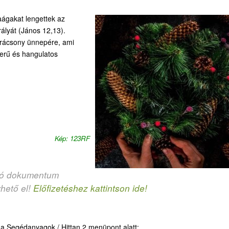
ágakat lengettek az
rályát (János 12,13).
 karácsony ünnepére, ami
zerű és hangulatos
Kép: 123RF
ozó dokumentum
rhető el!
Előfizetéshez kattintson ide!
d a Segédanyagok / Hittan 2 menüpont alatt: