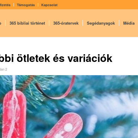
fizetés
Támogatás
Kapcsolat
p
365 bibliai történet
365-óratervek
Segédanyagok
Média
bi ötletek és variációk
tan 2