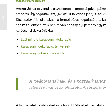
Karácsonyi díszek
Amikor Jézus bevonult Jeruzsálembe, lombos ágakat, pálma
14. Kire várunk? – Az
emberek. Így fogadták azt, „aki az Úr nevében jön”, Izrael ki
angyal Máriánál és
Díszítsétek ti is fel a lakást, a termet Jézus fogadására, a
Józsefnél – óraterv
egész adventben ott lehet. Itt van néhány gyűjtemény egys
karácsonyi dekorációkkal:
Last minute karácsonyi dekoráció
Karácsonyi dekoráció, téli versek
Karácsonyi toboz-dekorációk
A további tartalmak, és a hozzájuk tart
letöltése már csak előfizetőink részére é
A tanmenetet, óraterveket és a további ötleteket megtalálo