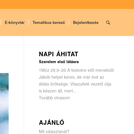
E-könyvtár
Tematikus kereső
Bejelentkezés
NAPI ÁHITAT
Szerelem első látásra
1Móz 29,9–20 A testvére elől menekülő
Jákób helyet keres, de már övé az
áldás öröksége. Visszafelé vezető útja
is készen áll, mert...
Tovább olvasom
AJÁNLÓ
Mit választanál?