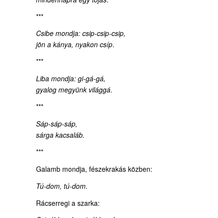
***
Csibe mondja: csip-csip-csip,
jön a kánya, nyakon csíp
.
***
Liba mondja: gi-gá-gá,
gyalog megyünk világgá
.
***
Sáp-sáp-sáp,
sárga kacsaláb.
***
Galamb mondja, fészekrakás közben:
Tú-dom, tú-dom.
Rácserregi a szarka: