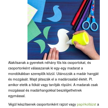
Alakítsanak a gyerekek néhány fős kis csoportokat, és
csoportonként válasszanak ki egy-egy madarat a
mondókákban szereplők közül. Utánozzák a madár hangját
és mozgását. Majd játsszák el a madárcsalád életét. Pl.
amikor etetik a fiókát vagy tanítják röpülni. A madarak csak
mozgással és madárhangokkal beszélgethetnek
egymással.
Végül készítsenek csoportonként rajzot vagy
papírkollázst
a