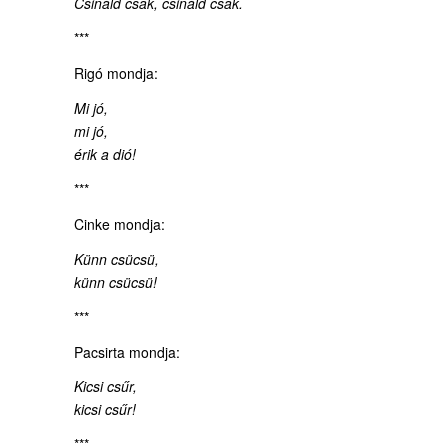
Csináld csak, csináld csak.
***
Rigó mondja:
Mi jó,
mi jó,
érik a dió!
***
Cinke mondja:
Künn csücsü,
künn csücsü!
***
Pacsirta mondja:
Kicsi csűr,
kicsi csűr!
***