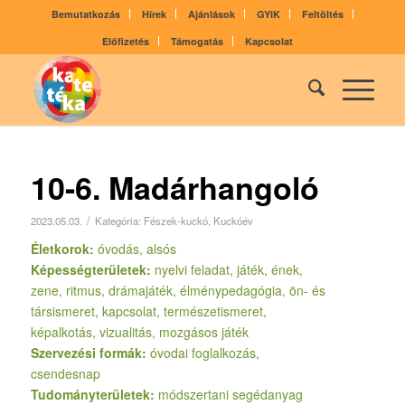
Bemutatkozás
Hírek
Ajánlások
GYIK
Feltöltés
Előfizetés
Támogatás
Kapcsolat
10-6. Madárhangoló
/
2023.05.03.
Kategória:
Fészek-kuckó
,
Kuckóév
Életkorok:
óvodás, alsós
Képességterületek:
nyelvi feladat, játék, ének,
zene, ritmus, drámajáték, élménypedagógia, ön- és
társismeret, kapcsolat, természetismeret,
képalkotás, vizualitás, mozgásos játék
Szervezési formák:
óvodai foglalkozás,
csendesnap
Tudományterületek:
módszertani segédanyag