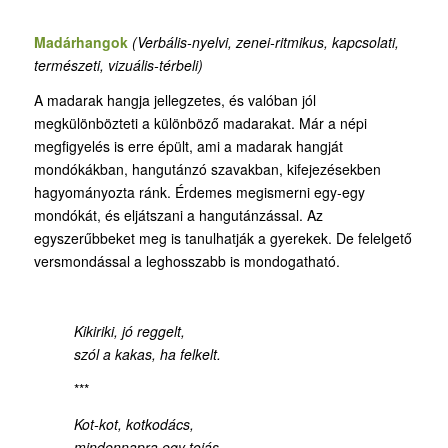
Madárhangok
(Verbális-nyelvi, zenei-ritmikus, kapcsolati,
természeti, vizuális-térbeli)
A madarak hangja jellegzetes, és valóban jól
megkülönbözteti a különböző madarakat. Már a népi
megfigyelés is erre épült, ami a madarak hangját
mondókákban, hangutánzó szavakban, kifejezésekben
hagyományozta ránk. Érdemes megismerni egy-egy
mondókát, és eljátszani a hangutánzással. Az
egyszerűbbeket meg is tanulhatják a gyerekek. De felelgető
versmondással a leghosszabb is mondogatható.
Kikiriki, jó reggelt,
szól a kakas, ha felkelt.
***
Kot-kot, kotkodács,
mindennapra egy tojás
.