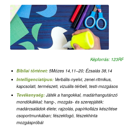
Képforrás: 123RF
Bibliai történet:
5Mózes 14,11–20; Ézsaiás 38,14
Intelligenciatípus:
Verbális-nyelvi, zenei-ritmikus,
kapcsolati, természeti,
vizuális-térbeli, testi-mozgásos
Tevékenység:
Játék a hangokkal, madárhangutánzó
mondókákkal; hang-, mozgás- és szerepjáték:
madárcsaládok élete; rajzolás, papírkollázs készítése
csoportmunkában; fészekfogó, fészekhinta
mozgáspróbái