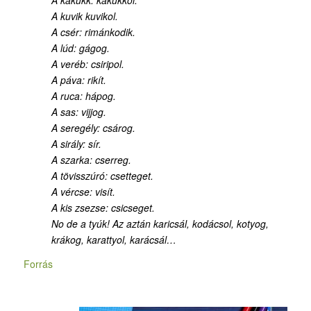
A kuvik kuvikol.
A csér: rimánkodik.
A lúd: gágog.
A veréb: csiripol.
A páva: rikít.
A ruca: hápog.
A sas: vijjog.
A seregély: csárog.
A sirály: sír.
A szarka: cserreg.
A tövisszúró: csetteget.
A vércse: visít.
A kis zsezse: csicseget.
No de a tyúk! Az aztán karicsál, kodácsol, kotyog,
krákog, karattyol, karácsál…
Forrás