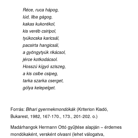
Réce, ruca hápog,
lúd, liba gágog,
kakas kukorékol,
kis veréb csiripol,
tyúkocska karicsál,
pacsirta hangicsál,
a gyöngytyúk rikácsol,
jérce kotkodácsol.
Hosszú kígyó sziszeg,
a kis csibe csipeg,
tarka szarka cserget,
gólya kelepelget.
Forrás:
Bihari gyermekmondókák
(Kriterion Kiadó,
Bukarest, 1982, 167-170., 173., 201-202. o.)
Madárhangok Hermann Ottó gyűjtése alapján – érdemes
mondókaként, versként olvasni (lehet válogatva,