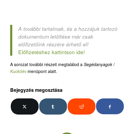
A további tartalmak, és a hozzájuk tartozó
dokumentum letöltése már csak
előfizetőink részére érhető el!
Előfizetéshez kattintson ide!
A sorozat további részeit megtalálod a
Segédanyagok /
Kuckóév
menüpont alatt.
Bejegyzés megosztása