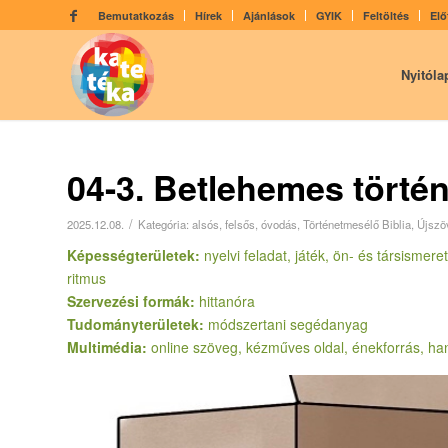
Bemutatkozás
Hírek
Ajánlások
GYIK
Feltöltés
Elő
Nyitóla
04-3. Betlehemes történ
/
2025.12.08.
Kategória:
alsós
,
felsős
,
óvodás
,
Történetmesélő Biblia
,
Újszö
Képességterületek:
nyelvi feladat, játék, ön- és társismer
ritmus
Szervezési formák:
hittanóra
Tudományterületek:
módszertani segédanyag
Multimédia:
online szöveg, kézműves oldal, énekforrás, h