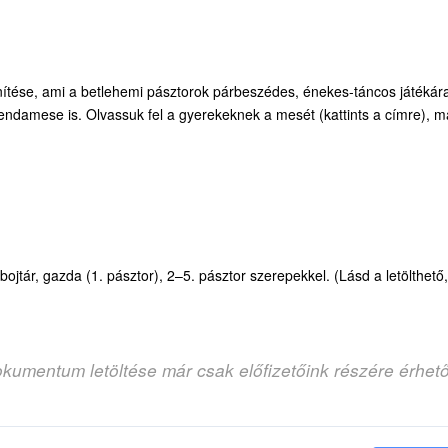
ítése, ami a betlehemi pásztorok párbeszédes, énekes-táncos játékár
ndamese is. Olvassuk fel a gyerekeknek a mesét (kattints a címre), m
ojtár, gazda (1. pásztor), 2–5. pásztor szerepekkel. (Lásd a letölthető,
okumentum letöltése már csak előfizetőink részére érhet