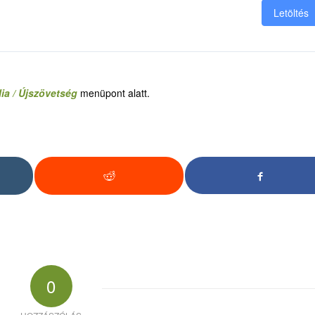
Letöltés
ia / Újszövetség
menüpont alatt.
0