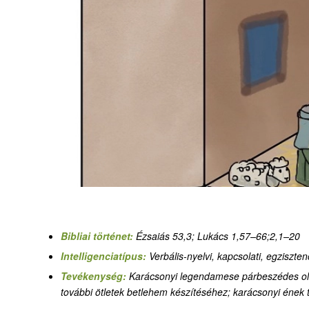
Bibliai történet:
Ézsaiás 53,3
;
Lukács 1,57–66;2,1–20
Intelligenciatípus:
Verbális-nyelvi, kapcsolati, egzisztenc
Tevékenység:
Karácsonyi legendamese párbeszédes ol
további ötletek betlehem készítéséhez; karácsonyi ének 