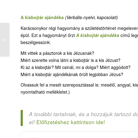
A kisbojtár ajándéka
(Verbális-nyelvi, kapcsolati)
Karácsonykor régi hagyomány a születéstörténet megeleven
04-2. Karácsonyi
épül. Ezt a hagyományt őrzi
A kisbojtár ajándéka
című lege
történet versben,
beszélgessünk:
képben, zenében
Mit vittek a pásztorok a kis Jézusnak?
Miért szerette volna látni a kisbojtár is a kis Jézust?
Ki az a kisbojtár? Mit csinál, mi a dolga? Miért aggódott?
Miért a kisbojtár ajándékának örült legjobban Jézus?
Olvassuk fel a mesét szereposztással is: mesélő, angyal, kisb
nyomtatható mellékletet.)
A további tartalmak, és a hozzájuk tartozó d
Előfizetéshez kattintson ide!
el!