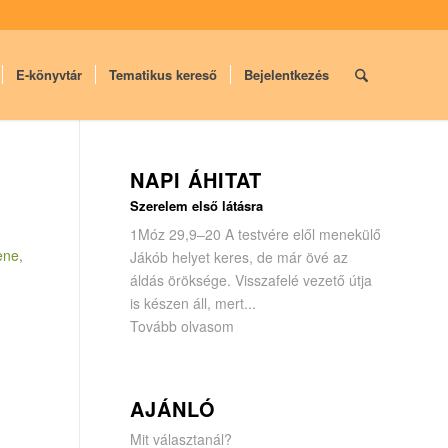
E-könyvtár
Tematikus kereső
Bejelentkezés
NAPI ÁHITAT
Szerelem első látásra
1Móz 29,9–20 A testvére elől menekülő
ene,
Jákób helyet keres, de már övé az
áldás öröksége. Visszafelé vezető útja
is készen áll, mert...
Tovább olvasom
AJÁNLÓ
Mit választanál?