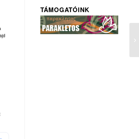
TÁMOGATÓINK
a
ajd
ő