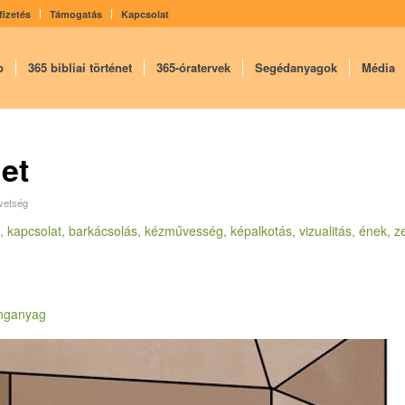
fizetés
Támogatás
Kapcsolat
p
365 bibliai történet
365-óratervek
Segédanyagok
Média
et
vetség
et, kapcsolat, barkácsolás, kézművesség, képalkotás, vizualitás, ének, z
anganyag