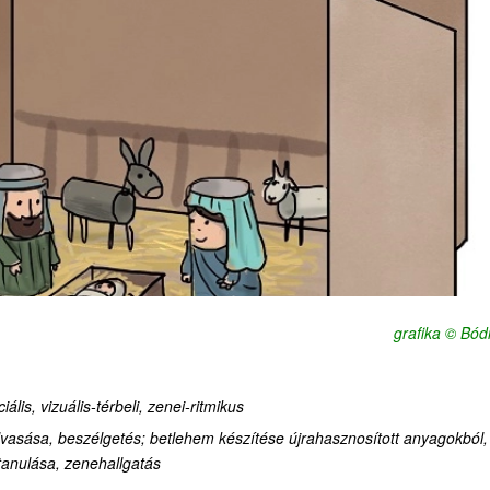
grafika © Bódi
iális, vizuális-térbeli,
zenei-ritmikus
vasása, beszélgetés
;
betlehem készítése újrahasznosított anyagokból,
tanulása, zenehallgatás