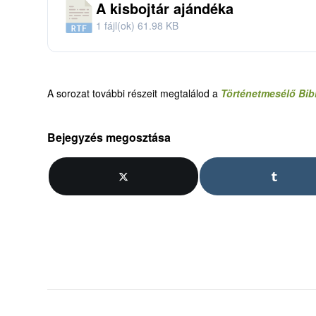
A kisbojtár ajándéka
1 fájl(ok)
61.98 KB
A sorozat további részeit megtalálod a
Történetmesélő Bibl
Bejegyzés megosztása