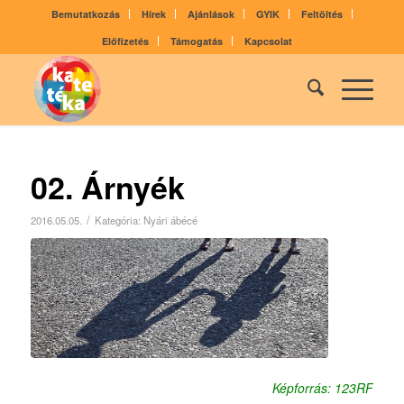
Bemutatkozás
Hírek
Ajánlások
GYIK
Feltöltés
Előfizetés
Támogatás
Kapcsolat
02. Árnyék
/
2016.05.05.
Kategória:
Nyári ábécé
Képforrás: 123RF