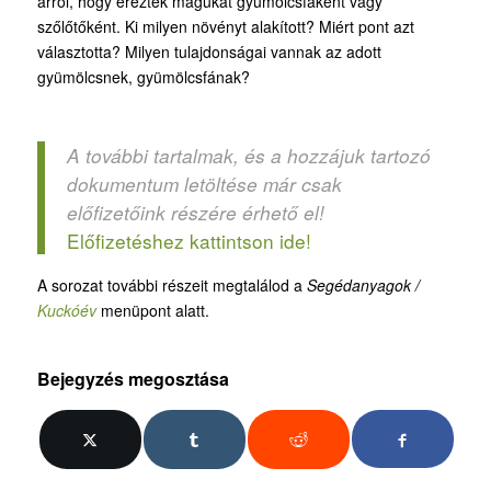
arról, hogy érezték magukat gyümölcsfaként vagy
szőlőtőként. Ki milyen növényt alakított? Miért pont azt
választotta? Milyen tulajdonságai vannak az adott
gyümölcsnek, gyümölcsfának?
A további tartalmak, és a hozzájuk tartozó
dokumentum letöltése már csak
előfizetőink részére érhető el!
Előfizetéshez kattintson ide!
A sorozat további részeit megtalálod a
Segédanyagok /
Kuckóév
menüpont alatt.
Bejegyzés megosztása