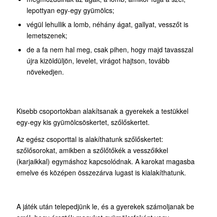
lepottyan egy-egy gyümölcs;
végül lehullik a lomb, néhány ágat, gallyat, vesszőt is
lemetszenek;
de a fa nem hal meg, csak pihen, hogy majd tavasszal
újra kizöldüljön, levelet, virágot hajtson, tovább
növekedjen.
Kisebb csoportokban alakítsanak a gyerekek a testükkel
egy-egy kis gyümölcsöskertet, szőlőskertet.
Az egész csoporttal is alakíthatunk szőlőskertet:
szőlősorokat, amikben a szőlőtőkék a vesszőikkel
(karjaikkal) egymáshoz kapcsolódnak. A karokat magasba
emelve és középen összezárva lugast is kialakíthatunk.
A játék után telepedjünk le, és a gyerekek számoljanak be