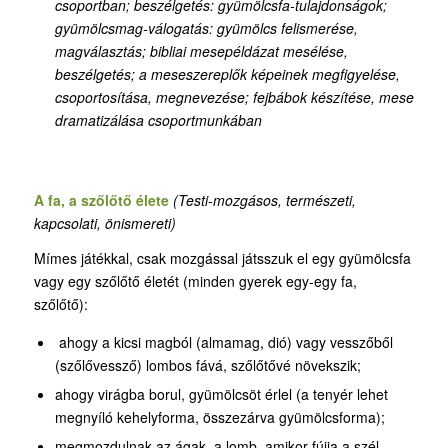
csoportban; beszélgetés: gyümölcsfa-tulajdonságok;
gyümölcsmag-válogatás: gyümölcs felismerése,
magválasztás; bibliai mesepéldázat mesélése,
beszélgetés; a meseszereplők képeinek megfigyelése,
csoportosítása, megnevezése; fejbábok készítése, mese
dramatizálása csoportmunkában
A fa, a szőlőtő élete
(Testi-mozgásos, természeti,
kapcsolati, önismereti)
Mímes játékkal, csak mozgással játsszuk el egy gyümölcsfa
vagy egy szőlőtő életét (minden gyerek egy-egy fa,
szőlőtő):
ahogy a kicsi magból (almamag, dió) vagy vesszőből
(szőlővessző) lombos fává, szőlőtővé növekszik;
ahogy virágba borul, gyümölcsöt érlel (a tenyér lehet
megnyíló kehelyforma, összezárva gyümölcsforma);
megmozdulnak az ágak, a lomb, amikor fújja a szél,