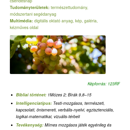
csendesnap
Tudományterületek:
természettudomány,
módszertani segédanyag
Multimédia:
digitális oktató anyag, kép, galéria,
kézműves oldal
Képforrás: 123RF
Bibliai történet:
1Mózes 2; Bírák 9,8–15
Intelligenciatípus:
Testi-mozgásos, természeti,
kapcsolati, önismereti, verbális-nyelvi, egzisztenciális,
logikai-matematikai, vizuális-térbeli
Tevékenység:
Mímes mozgásos játék egyénileg és