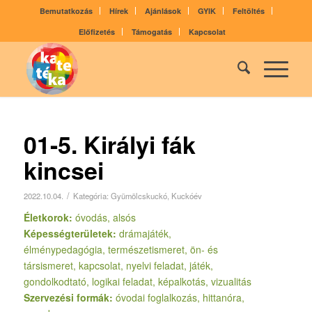
Bemutatkozás
Hírek
Ajánlások
GYIK
Feltöltés
Előfizetés
Támogatás
Kapcsolat
01-5. Királyi fák
kincsei
/
2022.10.04.
Kategória:
Gyümölcskuckó
,
Kuckóév
Életkorok:
óvodás, alsós
Képességterületek:
drámajáték,
élménypedagógia, természetismeret, ön- és
társismeret, kapcsolat, nyelvi feladat, játék,
gondolkodtató, logikai feladat, képalkotás, vizualitás
Szervezési formák:
óvodai foglalkozás, hittanóra,