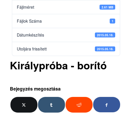
Fájlméret
2.61 MB
Fájlok Száma
1
Dátumkészítés
2015.05.18.
Utoljára frissített
2015.05.18.
Királypróba - borító
Bejegyzés megosztása