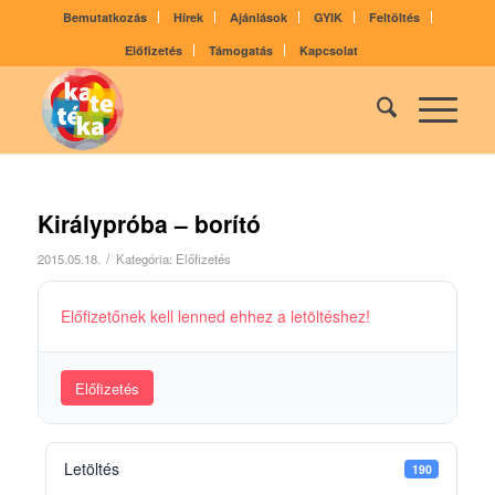
Bemutatkozás
Hírek
Ajánlások
GYIK
Feltöltés
Előfizetés
Támogatás
Kapcsolat
Királypróba – borító
/
2015.05.18.
Kategória:
Előfizetés
Előfizetőnek kell lenned ehhez a letöltéshez!
Előfizetés
Letöltés
190